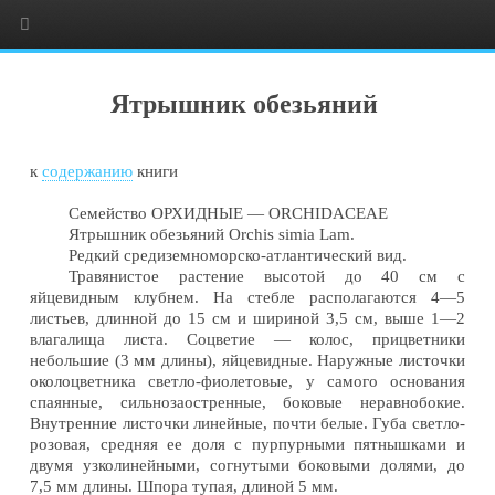
Ятрышник обезьяний
к
содержанию
книги
Семейство ОРХИДНЫЕ — ORCHIDACEAE
Ятрышник обезьяний Orchis simia Lam.
Редкий средиземноморско-атлантический вид.
Травянистое растение высотой до 40 см с
яйцевидным клубнем. На стебле располагаются 4—5
листьев, длинной до 15 см и шириной 3,5 см, выше 1—2
влагалища листа. Соцветие — колос, прицветники
небольшие (3 мм длины), яйцевидные. Наружные листочки
околоцветника светло-фиолетовые, у самого основания
спаянные, сильнозаостренные, боковые неравнобокие.
Внутренние листочки линейные, почти белые. Губа светло-
розовая, средняя ее доля с пурпурными пятнышками и
двумя узколинейными, согнутыми боковыми долями, до
7,5 мм длины. Шпора тупая, длиной 5 мм.