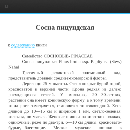
Сосна пицундская
к
содержанию
книги
Семейство СОСНОВЫЕ- PINACEAE
Сосна пицундская Pinus brutia ssp. P. pityusa (Stev.)
Nahal
Третичный реликтовый эндемичный вид,
представитель древней средиземноморской флоры.
Дерево до 25 м высоты. Ствол покрыт бурой корой,
красноватой в верхней части. Крона редкая из далеко
расходящихся ветвей. У молодых, 20—30-летних,
растений она имеет коническую форму, а к тому времени,
когда рост замедляется, становится зонтиковидной. Хвоя
длиной до 10—15 см и шириной 1 мм, светло-зеленая,
колючая, но мягкая. Женские шишки на коротких ножках,
одиночные, реже по два-три, 6—10 см длины, красновато-
бурые, блестящие. Мелкие мужские шишки в