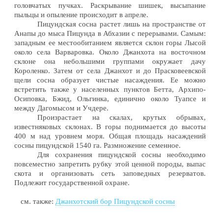
головчатых пучках. Раскрывание шишек, высыпание
пыльцы и опыление происходит в апреле.
Пицундская сосна растет лишь на пространстве oт
Анапы до мыса Пицунда в Абхазии с перерывами. Самым:
западным ее местообитанием является склон горы Лысой
около села Варваровка. Около Джанхота на восточном
склоне она небольшими группами окружает дачу
Короленко. Затем от села Джанхот и до Прасковеевской
щели сосна образует чистые насаждения. Ее можно
встретить также у населенных пунктов Бетта, Архипо-
Осиповка, Бжид, Ольгинка, единично около Туапсе и
между Дагомысом и Учдере.
Произрастает на скалах, крутых обрывах,
известняковых склонах. В горы поднимается до высоты
400 м над уровнем моря. Общая площадь насаждений
сосны пицундской 1540 га. Размножение семенное.
Для сохранения пицундской сосны необходимо
повсеместно запретить рубку этой ценной породы, выпас
скота и организовать сеть заповедных резерватов.
Подлежит государственной охране.
см. также:
Джанхотский бор Пицундской сосны