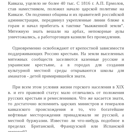
Кавказа, уцелело не более 40 тыс. С 1816 г. А.П. Ермолов,
став наместником, положил начало царской политике на
Кавказе. Он подчинил общины и их правителей российской
администрации, передвинул укрепленные линии ближе к
горам и начал прибегать к тактике "выжженной земли".
Мятежную знать вешали на арбах, непокорные аулы
уничтожались, а работорговцев казнили без промедления.
Одновременно освобождают от крепостной зависимости
поддерживающих Россию крестьян. На земли выселенных
мятежных сообществ заселяются казенные русские и
украинские крестьяне, а в городах для создания
культурной местной среды открываются школы для
аманатов - детей примирившейся знати.
При всем этом условия жизни горского населения в XIX
в. и его правовой статус мало отличались от положения
русских крестьян и ремесленников. Что же касается знати,
то достаточно вспомнить царских министров и генералов
кавказского происхождения и то, что богатейшие
нефтяные месторождения принадлежали не русской, а
местной буржуазии. Известно ли что-нибудь подобное в
пределах Британской, Французской или Испанской
империй?