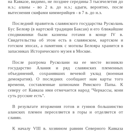
на Кавказе, видимо, не позднее середины 3 тысячелетия до
н.э.; аланы - во 2 в. до н.э.; адыги, вероятно, после
вытеснения скифами киммерийцев - в 7 в. до н.э.
Последний правитель славянского государства Русколань
Бус Белояр (в нартской традиции Баксан) и его ближайшие
сподвижники были казнены готами в конце IV в.
Свидетельства об этом есть в славянском, нартском и
готском эпосах, а памятник с могилы Белояра хранится в
запасниках Исторического музея в Москве.
После разгрома Русколани на ее месте возникло
государство Алания и ряд славянских племенных
объединений, сохранявших вечевой уклад (военная
демократия). О последних сообщают нам карты того
времени, составленные шпионами Римского Папы. К
северу от Кавказа ими отмечается народ "Черкассы, коии
суть русские есть".
В результате вторжения готов и гуннов большинство
аланских племен переселяется в горы и отделяется от
славян.
К началу VIII в. хозяином равнин Северного Кавказа