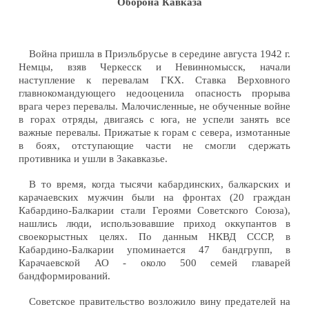
Оборона Кавказа
Война пришла в Приэльбрусье в середине августа 1942 г.
Немцы, взяв Черкесск и Невинномысск, начали
наступление к перевалам ГКХ. Ставка Верховного
главнокомандующего недооценила опасность прорыва
врага через перевалы. Малочисленные, не обученные войне
в горах отряды, двигаясь с юга, не успели занять все
важные перевалы. Прижатые к горам с севера, измотанные
в боях, отступающие части не смогли сдержать
противника и ушли в Закавказье.
В то время, когда тысячи кабардинских, балкарских и
карачаевских мужчин были на фронтах (20 граждан
Кабардино-Балкарии стали Героями Советского Союза),
нашлись люди, использовавшие приход оккупантов в
своекорыстных целях. По данным НКВД СССР, в
Кабардино-Балкарии упоминается 47 бандгрупп, в
Карачаевской АО - около 500 семей главарей
бандформирований.
Советское правительство возложило вину предателей на