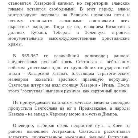
становится Хазарский каганат, но территории аланских
племен остаются свободными. В этот период аланы
контролируют перевалы на Великом шелковом пути и
потому становятся желанными союзниками всех
окрестных народов. Тогда же под влиянием Византии в
долинах Кубани, Теберды и Зеленчука строятся
монументальные высокохудожественные христианские
храмы.
В 965-967 гг. величайший полководец раннего
средневековья русский князь Святослав с небольшим
войском уничтожил одно из крупнейших государств той
эпохи - Хазарский каганат. Блестящим стратегическим
маневром, захватив врасплох правящую верхушку,
Святослав штурмом взял столицу Хазарии - Итиль. После
этого "лоскутная" империя рухнула, как карточный домик.
Не принуждаемые каганатом кочевые племена свободно
пропустили Святослава на юг в Предкавказье, а народы
Кавказа - на запад к Черному морю и к устью Днепра.
Очевидно, выбирая столь непростой путь в Киев из
района нынешней Астрахани, Святослав рассчитывал
встретить дружественное население бывшей Русколани.