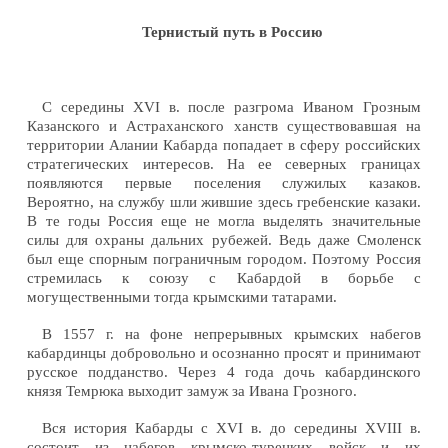
Тернистый путь в Россию
С середины XVI в. после разгрома Иваном Грозным
Казанского и Астраханского ханств существовавшая на
территории Алании Кабарда попадает в сферу российских
стратегических интересов. На ее северных границах
появляются первые поселения служилых казаков.
Вероятно, на службу шли жившие здесь гребенские казаки.
В те годы Россия еще не могла выделять значительные
силы для охраны дальних рубежей. Ведь даже Смоленск
был еще спорным пограничным городом. Поэтому Россия
стремилась к союзу с Кабардой в борьбе с
могущественными тогда крымскими татарами.
В 1557 г. на фоне непрерывных крымских набегов
кабардинцы добровольно и осознанно просят и принимают
русское подданство. Через 4 года дочь кабардинского
князя Темрюка выходит замуж за Ивана Грозного.
Вся история Кабарды с XVI в. до середины XVIII в.
состоит из набегов крымско-турецких войск и их