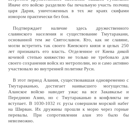
Иначе его войско разделило бы печальную участь полчищ
царя Дария, уничтоженных в тех же краях скифами
измором практически без боя.
Подтверждает наличие здесь дружественного
славянского населения и существование Тмутаракани,
основанной тем же Святославом. Кто, как не славяне,
могли встретить так своего Киевского князя и целых 250
лет признавать его власть. Отделенное от Киева дикой
кочевой степью княжество не только не требовало для
своего сохранения войск из метрополии, но и само активно
участвовало во внутренней политике Руси.
В этот период Алания, существовавшая одновременно с
Тмутараканью, достигает наивысшего могущества.
Аланское войско наводит ужас на все Закавказье и
Переднюю Азию, но с Тмутараканью в конфликты не
вступает. В 1030-1032 гг. русы совершили морской набег
на Ширван. Их дружины прошли к морю через горные
перевалы. При сопротивлении алан это было бы
невозможно.