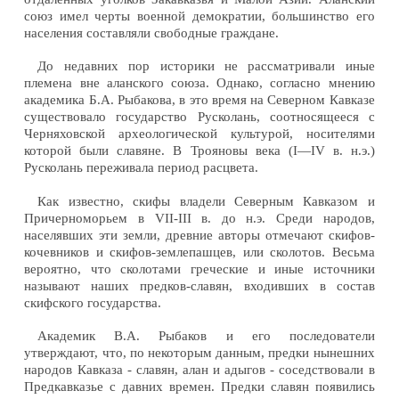
союз имел черты военной демократии, большинство его
населения составляли свободные граждане.
До недавних пор историки не рассматривали иные
племена вне аланского союза. Однако, согласно мнению
академика Б.А. Рыбакова, в это время на Северном Кавказе
существовало государство Русколань, соотносящееся с
Черняховской археологической культурой, носителями
которой были славяне. В Трояновы века (I—IV в. н.э.)
Русколань переживала период расцвета.
Как известно, скифы владели Северным Кавказом и
Причерноморьем в VII-III в. до н.э. Среди народов,
населявших эти земли, древние авторы отмечают скифов-
кочевников и скифов-землепашцев, или сколотов. Весьма
вероятно, что сколотами греческие и иные источники
называют наших предков-славян, входивших в состав
скифского государства.
Академик В.А. Рыбаков и его последователи
утверждают, что, по некоторым данным, предки нынешних
народов Кавказа - славян, алан и адыгов - соседствовали в
Предкавказье с давних времен. Предки славян появились