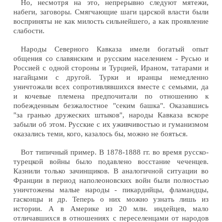
Но, несмотря на это, непрерывно следуют мятежи,
набеги, заговоры. Смягчающие шаги царской власти были
восприняты не как милость сильнейшего, а как проявление
слабости.
Народы Северного Кавказа имели богатый опыт
общения со славянским и русским населением - Русью и
Россией с одной стороны и Турцией, Ираном, татарами и
нагайцами с другой. Турки и иранцы немедленно
уничтожали всех сопротивлявшихся вместе с семьями, да
и кочевые племена предпочитали по отношению к
побежденным безжалостное "секим башка". Оказавшись
"за гранью дружеских штыков", народы Кавказа вскоре
забыли об этом. Русские с их уживчивостью и гуманизмом
оказались теми, кого, казалось бы, можно не бояться.
Вот типичный пример. В 1878-1888 гг. во время русско-
турецкой войны было подавлено восстание чеченцев.
Казнили только зачинщиков. В аналогичной ситуации во
Франции в период наполеоновских войн были полностью
уничтожены малые народы - пикардийцы, фламандцы,
гасконцы и др. Теперь о них можно узнать лишь из
истории. А в Америке из 20 млн. индейцев, мало
отличавшихся в отношениях с переселенцами от народов