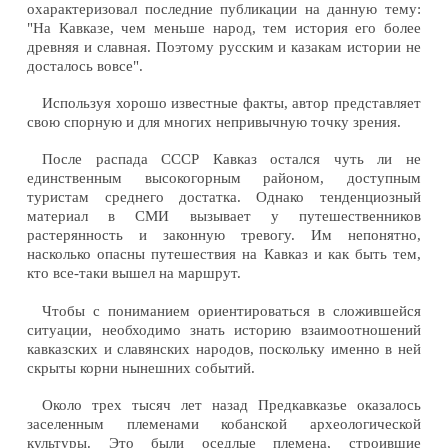
охарактеризовал последние публикации на данную тему:
"На Кавказе, чем меньше народ, тем история его более
древняя и славная. Поэтому русским и казакам истории не
досталось вовсе".
Используя хорошо известные факты, автор представляет
свою спорную и для многих непривычную точку зрения.
После распада СССР Кавказ остался чуть ли не
единственным высокогорным районом, доступным
туристам среднего достатка. Однако тенденциозный
материал в СМИ вызывает у путешественников
растерянность и законную тревогу. Им непонятно,
насколько опасны путешествия на Кавказ и как быть тем,
кто все-таки вышел на маршрут.
Чтобы с пониманием ориентироваться в сложившейся
ситуации, необходимо знать историю взаимоотношений
кавказских и славянских народов, поскольку именно в ней
скрыты корни нынешних событий.
Около трех тысяч лет назад Предкавказье оказалось
заселенным племенами кобанской археологической
культуры. Это были оседлые племена, строившие