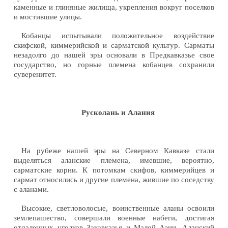
каменные и глиняные жилища, укрепления вокруг поселков
и мостившие улицы.
Кобанцы испытывали положительное воздействие
скифской, киммерийской и сарматской культур. Сарматы
незадолго до нашей эры основали в Предкавказье свое
государство, но горные племена кобанцев сохранили
суверенитет.
Русколань и Алания
На рубеже нашей эры на Северном Кавказе стали
выделяться аланские племена, имевшие, вероятно,
сарматские корни. К потомкам скифов, киммерийцев и
сармат относились и другие племена, жившие по соседству
с аланами.
Высокие, светловолосые, воинственные аланы освоили
землепашество, совершали военные набеги, достигая
отдаленных уголков Закавказья и Малой Азии. Аланский