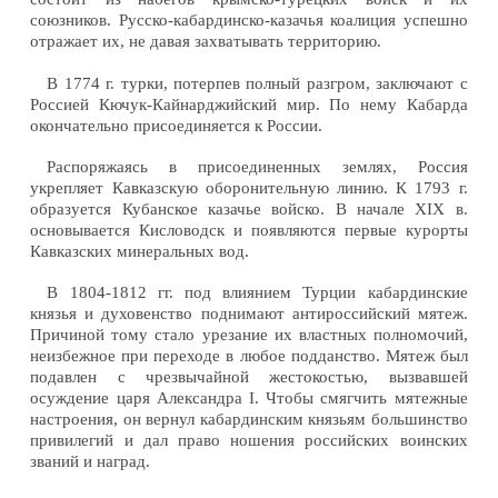
союзников. Русско-кабардинско-казачья коалиция успешно
отражает их, не давая захватывать территорию.
В 1774 г. турки, потерпев полный разгром, заключают с
Россией Кючук-Кайнарджийский мир. По нему Кабарда
окончательно присоединяется к России.
Распоряжаясь в присоединенных землях, Россия
укрепляет Кавказскую оборонительную линию. К 1793 г.
образуется Кубанское казачье войско. В начале XIX в.
основывается Кисловодск и появляются первые курорты
Кавказских минеральных вод.
В 1804-1812 гг. под влиянием Турции кабардинские
князья и духовенство поднимают антироссийский мятеж.
Причиной тому стало урезание их властных полномочий,
неизбежное при переходе в любое подданство. Мятеж был
подавлен с чрезвычайной жестокостью, вызвавшей
осуждение царя Александра I. Чтобы смягчить мятежные
настроения, он вернул кабардинским князьям большинство
привилегий и дал право ношения российских воинских
званий и наград.