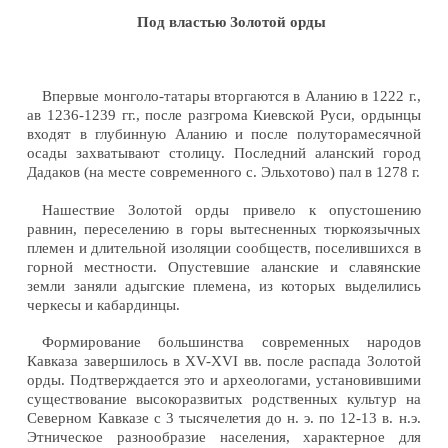
Под властью Золотой орды
Впервые монголо-татары вторгаются в Аланию в 1222 г.,
ав 1236-1239 гг., после разгрома Киевской Руси, ордынцы
входят в глубинную Аланию и после полуторамесячной
осады захватывают столицу. Последний аланский город
Дадаков (на месте современного с. Эльхотово) пал в 1278 г.
Нашествие Золотой орды привело к опустошению
равнин, переселению в горы вытесненных тюркоязычных
племен и длительной изоляции сообществ, поселившихся в
горной местности. Опустевшие аланские и славянские
земли заняли адыгские племена, из которых выделились
черкесы и кабардинцы.
Формирование большинства современных народов
Кавказа завершилось в XV-XVI вв. после распада Золотой
орды. Подтверждается это и археологами, установившими
существование высокоразвитых родственных культур на
Северном Кавказе с 3 тысячелетия до н. э. по 12-13 в. н.э.
Этническое разнообразие населения, характерное для