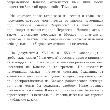
современного Кавказа, отмечается ими лишь после
нашествия Золотой орды и войск Тамерлана.
Не исчезает после татарского нашествия и славянское
население, которое упоминается во многих источниках
под прежним именем "Черкассы". От этого слова
происходят названия городов Черкассы и Новочеркасск, а
также Черкасские переулки в Москве и знаменитая
черкеска. Отметим, что современные черкесы называют
себя адыгами и к Черкассам отношения не имеют.
По документам XVI в. в 1553 г. кабардинцы и
гребенские казаки "били челом" русскому царю о принятии
их в подданство. Это говорит о немалой роли славянского
населения на Кавказе в те времена. По некоторым
источникам, казаки - потомки крестьян, бежавших от
крепостной зависимости. Однако трудно представить, что
при распростаненной на Кавказе работорговле беглецы-
одиночки могли бы сохранить свободу. Ныне древнее
славянское население Кавказа, принимавшее беглецов и
переселенцев из центральной России, известно как терские
и кубанские казаки.