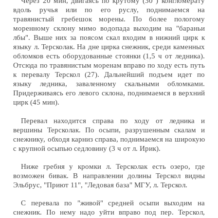
Через 20 мин, двигаясь по крутому (30°) конгломерату
вдоль ручья или по его руслу, поднимаемся на
травянистый гребешок морены. По более пологому
моренному склону мимо водопада выходим на "бараньи
лбы". Выше них за поясом скал входим в нижний цирк к
языку л. Терсколак. На дне цирка снежник, среди каменных
обломков есть оборудованные стоянки (1,5 ч от ледника).
Отсюда по травянистым моренам вправо по ходу есть путь
к перевалу Терскол (27). Дальнейший подъем идет по
языку ледника, заваленному скальными обломками.
Придерживаясь его левого склона, поднимаемся в верхний
цирк (45 мин).
Перевал находится справа по ходу от ледника и
вершины Терсколак. По осыпи, разрушенным скалам и
снежнику, обходя карниз справа, поднимаемся на широкую
с крупной осыпью седловину (3 ч от л. Ирик).
Ниже гребня у кромки л. Терсколак есть озеро, где
возможен бивак. В направлении долины Терскол видны
Эльбрус, "Приют 11", "Ледовая база" МГУ, л. Терскол.
С перевала по "живой" средней осыпи выходим на
снежник. По нему надо уйти вправо под пер. Терскол,