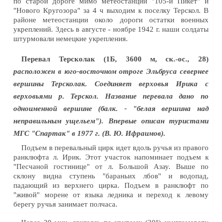
по старой дороге мимо метеостанции "105-й Пикет" и
"Нового Кругозора" за 4 ч выходим к поселку Терскол. В
районе метеостанции около дороги остатки военных
укреплений. Здесь в августе - ноябре 1942 г. наши солдаты
штурмовали немецкие укрепления.
Перевал Терсколак (1Б,
3600 м, ск.-ос., 28)
расположен в юго-восточном отроге Эльбруса севернее
вершины Терсколак. Соединяет верховья Ирика с
верховьями р. Терскол. Название перевала дано по
одноименной вершине (балк. - "белая вершина над
неправильным ущельем"). Впервые описан туристами
МГС "Спартак" в 1977 г. (В. Ю. Ифраимов).
Подъем в перевальный цирк идет вдоль ручья из правого
ранклюфта л. Ирик. Этот участок напоминает подъем к
"Песчаной гостинице" от л. Большой Азау. Выше по
склону видна ступень "бараньих лбов" и водопад,
падающий из верхнего цирка. Подъем в ранклюфт по
"живой" морене от языка ледника и переход к левому
берегу ручья занимает полчаса.