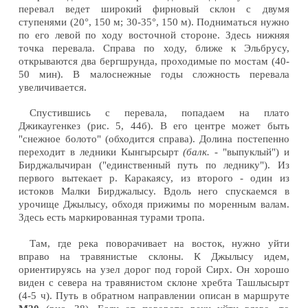
перевал ведет широкий фирновый склон с двумя
ступенями (20°, 150 м; 30-35°, 150 м). Подниматься нужно
по его левой по ходу восточной стороне. Здесь нижняя
точка перевала. Справа по ходу, ближе к Эльбрусу,
открываются два бергшрунда, проходимые по мостам (40-
50 мин). В малоснежные годы сложность перевала
увеличивается.
Спустившись с перевала, попадаем на плато
Джикаугенкез (рис. 5, 44б). В его центре может быть
"снежное болото" (обходится справа). Долина постепенно
переходит в ледники Кынгырсырт
(балк.
- "выпуклый") и
Бирджалычиран ("единственный путь по леднику"). Из
первого вытекает р. Каракаясу, из второго - один из
истоков Малки Бирджалысу. Вдоль него спускаемся в
урочище Джылысу, обходя прижимы по моренным валам.
Здесь есть маркированная турами тропа.
Там, где река поворачивает на восток, нужно уйти
вправо на травянистые склоны. К Джылысу идем,
ориентируясь на узел дорог под горой Сирх. Он хорошо
виден с севера на травянистом склоне хребта Ташлысырт
(4-5 ч). Путь в обратном направлении описан в маршруте