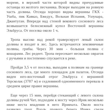
морене, в верхней части которой видны причудливые
останцы из желтого песчаника. Вскоре выходим на ровную
часть долины. Отсюда хорошо видны вершины ГКХ -
Ушба, пик Кавказ, Бжедух, Вольная Испания, Уллукара,
Джантуган. Впереди над стеной векового соснового леса
возвышается белоснежный купол Восточной вершины
Эльбруса. От поселка около 1 ч.
Тропа высоко над рекой траверсирует левый склон
долины и входит в лес. Здесь встречаются земляничные
поляны, грибы. Через 30 мин - большая поляна с
кошарами. Лес редеет. Тропа пересекает несколько оврагов
с ручьями и постепенно спускается к реке.
Пройдя 3,5 ч от поселка, выходим к полянам на границе
соснового леса, где много площадок для палаток. Отсюда
виден юго-восточный отрог Эльбруса с вершиной
Терсколак (3787 м) и седловиной одноименного перевала в
среднем цирке правее вершины.
Еще через 15 мин, перейдя стекающий с левого склона
долины ручей Чат, подходим к мосту через Ирик несколько
ниже места впадения в него Ирикчата. Около моста
развилка троп. Вдоль правого берега Ирика среди