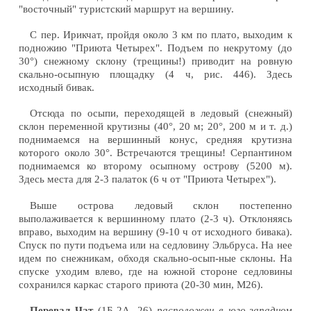
"восточный" туристский маршрут на вершину.
С пер. Ирикчат, пройдя около 3 км по плато, выходим к
подножию "Приюта Четырех". Подъем по некрутому (до
30°) снежному склону (трещины!) приводит на ровную
скально-осыпную площадку (4 ч, рис. 446). Здесь
исходный бивак.
Отсюда по осыпи, переходящей в ледовый (снежный)
склон переменной крутизны (40°, 20 м; 20°, 200 м и т. д.)
поднимаемся на вершинный конус, средняя крутизна
которого около 30°. Встречаются трещины! Серпантином
поднимаемся ко второму осыпному острову (5200 м).
Здесь места для 2-3 палаток (6 ч от "Приюта Четырех").
Выше острова ледовый склон постепенно
выполаживается к вершинному плато (2-3 ч). Отклоняясь
вправо, выходим на вершину (9-10 ч от исходного бивака).
Спуск по пути подъема или на седловину Эльбруса. На нее
идем по снежникам, обходя скально-осып-ные склоны. На
спуске уходим влево, где на южной стороне седловины
сохранился каркас старого приюта (20-30 мин, М26).
Перевал Чат
(1Б-2А, 26)
расположен в юго-западном