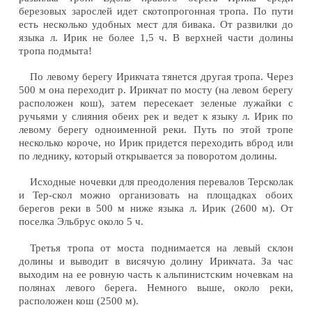
березовых зарослей идет скотопрогонная тропа. По пути
есть несколько удобных мест для бивака. От развилки до
языка л. Ирик не более 1,5 ч. В верхней части долины
тропа подмыта!
По левому берегу Ирикчата тянется другая тропа. Через
500 м она переходит р. Ирикчат по мосту (на левом берегу
расположен кош), затем пересекает зеленые лужайки с
ручьями у слияния обеих рек и ведет к языку л. Ирик по
левому берегу одноименной реки. Путь по этой тропе
несколько короче, но Ирик придется переходить вброд или
по леднику, который открывается за поворотом долины.
Исходные ночевки для преодоления перевалов Терсколак
и Тер-скол можно организовать на площадках обоих
берегов реки в 500 м ниже языка л. Ирик (2600 м). От
поселка Эльбрус около 5 ч.
Третья тропа от моста поднимается на левый склон
долины и выводит в висячую долину Ирикчата. За час
выходим на ее ровную часть к альпинистским ночевкам на
полянах левого берега. Немного выше, около реки,
расположен кош (2500 м).