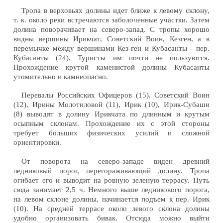
Тропа в верховьях долины идет ближе к левому склону,
т. к. около реки встречаются заболоченные участки. Затем
долина поворачивает на северо-запад. С тропы хорошо
видны вершины Ирикчат, Советский Воин, Кезген, а в
перемычке между вершинами Кез-ген и Кубасанты - пер.
Кубасанты (24). Туристы им почти не пользуются.
Прохождение крутой каменистой долины Кубасанты
утомительно и камнеопасно.
Перевалы Российских Офицеров (15), Советский Воин
(12), Ирины Молотиловой (11), Ирик (10), Ирик-Субаши
(8) выводят в долину Ирикчата по длинным и крутым
осыпным склонам. Прохождение их с этой стороны
требует больших физических усилий и сложной
ориентировки.
От поворота на северо-западе виден древний
ледниковый порог, перегораживающий долину. Тропа
огибает его и выводит на ровную зеленую террасу. Путь
сюда занимает 2,5 ч. Немного выше ледникового порога,
на левом склоне долины, начинается подъем к пер. Ирик
(10). На средней террасе около левого склона долины
удобно организовать бивак. Отсюда можно выйти