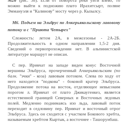
М20
(рис. 38). Если от поворота реки уйти влево, то
можно выйти к подножию плато Ирахитсырт, поляне
Эммануэля и "Калинову" мосту через р. Кызылсу.
М6. Подъем на Эльбрус по Ачкерьякольскому лавовому
потоку и с "Приюта Четырех"
Сложность: летом 2А, в межсезонье - 2А-2Б.
Продолжительность в одном направлении 1,5-2 дня.
Сведений о первопрохождении нет. В альпинистской
литературе маршрут не описан.
С пер. Ирикчат на западе виден конус Восточной
вершины Эльбруса, прочерченный Ачкерьякольским
(по
балк.
"эчки" - коза) лавовым потоком. Слева по ходу от
него находится "подкова" - боковой кратер Эльбруса.
Продолжение потока на восток, отделяющее невысоким
порогом л. Ирикчат от плато Джикаугенкез, является
естественной границей Северных и Восточных ледовых
полей. Медленно поднимаясь изо льда, лавовый поток
переходит в седловину пер. Ирикчат и восточный отрог
Эльбруса. Здесь он сходится с участком Бокового хребта,
называемым хребтом Кыртык, а восточнее - Ташорунбаш.