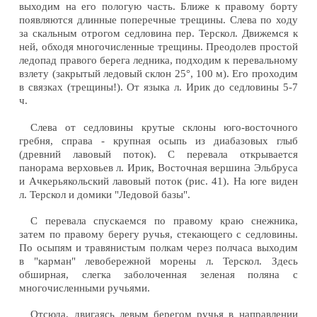
выходим на его пологую часть. Ближе к правому борту
появляются длинные поперечные трещины. Слева по ходу
за скальным отрогом седловина пер. Терскол. Движемся к
ней, обходя многочисленные трещины. Преодолев простой
ледопад правого берега ледника, подходим к перевальному
взлету (закрытый ледовый склон 25°, 100 м). Его проходим
в связках (трещины!). От языка л. Ирик до седловины 5-7
ч.
Слева от седловины крутые склоны юго-восточного
гребня, справа - крупная осыпь из диабазовых глыб
(древний лавовый поток). С перевала открывается
панорама верховьев л. Ирик, Восточная вершина Эльбруса
и Ачкерьякольский лавовый поток (рис. 41). На юге виден
л. Терскол и домики "Ледовой базы".
С перевала спускаемся по правому краю снежника,
затем по правому берегу ручья, стекающего с седловины.
По осыпям и травянистым полкам через полчаса выходим
в "карман" левобережной морены л. Терскол. Здесь
обширная, слегка заболоченная зеленая поляна с
многочисленными ручьями.
Отсюда, двигаясь левым берегом ручья в направлении