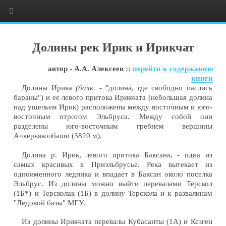
Долины рек Ирик и Ирикчат
автор - А.А. Алексеев ::
перейти к содержанию
книги
Долины Ирика
(балк. -
"долина, где свободно паслись
бараны") и ее левого притока Ирикчата (небольшая долина
над ущельем Ирик) расположены между восточным и юго-
восточным отрогом Эльбруса. Между собой они
разделены юго-восточным гребнем вершины
Ачкерьяколбаши (3820 м).
Долина р. Ирик, левого притока Баксана, - одна из
самых красивых в Приэльбрусье. Река вытекает из
одноименного ледника и впадает в Баксан около поселка
Эльбрус. Из долины можно выйти перевалами Терскол
(1Б*) и Терсколак (1Б) в долину Терскола и к развалинам
"Ледовой базы" МГУ.
Из долины Ирикчата перевалы Кубасанты (1А) и Кезген