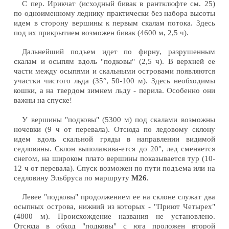
С пер. Ирикчат (исходный бивак в рантклюфте см. 25)
по одноименному леднику практически без набора высоты
идем в сторону вершины к первым скалам потока. Здесь
под их прикрытием возможен бивак (4600 м, 2,5 ч).
Дальнейший подъем идет по фирну, разрушенным
скалам и осыпям вдоль "подковы" (2,5 ч). В верхней ее
части между осыпями и скальными островами появляются
участки чистого льда (35°, 50-100 м). Здесь необходимы
кошки, а на твердом зимнем льду - перила. Особенно они
важны на спуске!
У вершины "подковы" (5300 м) под скалами возможны
ночевки (9 ч от перевала). Отсюда по ледовому склону
идем вдоль скальной гряды в направлении видимой
седловины. Склон выполажива-ется до 20°, лед сменяется
снегом, на широком плато вершины показывается тур (10-
12 ч от перевала). Спуск возможен по пути подъема или на
седловину Эльбруса по маршруту
М26.
Левее "подковы" продолжением ее на склоне служат два
осыпных острова, нижний из которых - "Приют Четырех"
(4800 м). Происхождение названия не установлено.
Отсюда в обход "подковы" с юга проложен второй