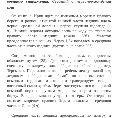
военного снаряжения. Сведений о первопрохождении
нет.
От языка л. Ирик идем по конечным моренам правого
берега и ровной открытой нижней части ледника вдоль
черной срединной морены к первой ступени ледопада (1
ч). Нижний ледопад обходим слева по ходу по ступеням
правого борта ледника (около 30°). Участок
преодолевается в кошках. Через 1,5ч попадаем в среднюю
часть открытого ледника (крутизна не более 20°).
Сюда можно попасть более длинным, но простым
обходным путем (28). Для этого движемся к длинному
снежнику, лежащему ниже "бараньих лбов" под пер.
Терсколак. Перевалив осыпной гребень между скалой под
ледником и "бараньими лбами", по пологим снежно-
осыпным террасам и лощинам траверсируем северо-
восточный склон хребта. Через час спускаемся в широкий
осыпной цирк с круглым моренным озером на левом
борту. В цирке можно устроить лагерь. От озера по
пологим моренам правого берега выходим в среднюю
часть л. Ирик (4 ч).
Среднюю часть ледника преодолеваем по центру и