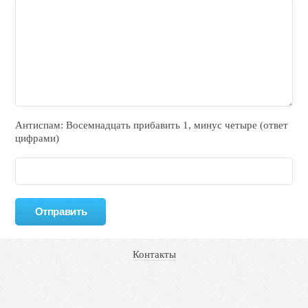
Антиспам: Воceмнадцать прибaвить 1, минyc чeтырe (ответ
цифрами)
Контакты