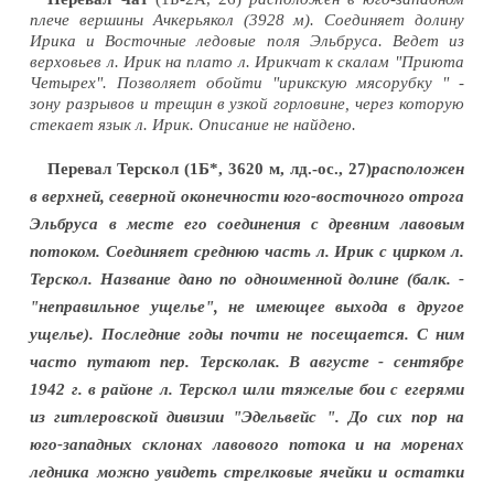
плече вершины Ачкерьякол (3928 м). Соединяет долину
Ирика и Восточные ледовые поля Эльбруса. Ведет из
верховьев л. Ирик на плато л. Ирикчат к скалам "Приюта
Четырех". Позволяет обойти "ирикскую мясорубку " -
зону разрывов и трещин в узкой горловине, через которую
стекает язык л. Ирик. Описание не найдено.
Перевал Терскол
(1Б*, 3620 м, лд.-ос., 27)
расположен
в верхней, северной оконечности юго-восточного отрога
Эльбруса в месте его соединения с древним лавовым
потоком. Соединяет среднюю часть л. Ирик с цирком л.
Терскол. Название дано по одноименной долине (балк. -
"неправильное ущелье", не имеющее выхода в другое
ущелье). Последние годы почти не посещается. С ним
часто путают пер. Терсколак. В августе - сентябре
1942 г. в районе л. Терскол шли тяжелые бои с егерями
из гитлеровской дивизии "Эдельвейс ". До сих пор на
юго-западных склонах лавового потока и на моренах
ледника можно увидеть стрелковые ячейки и остатки