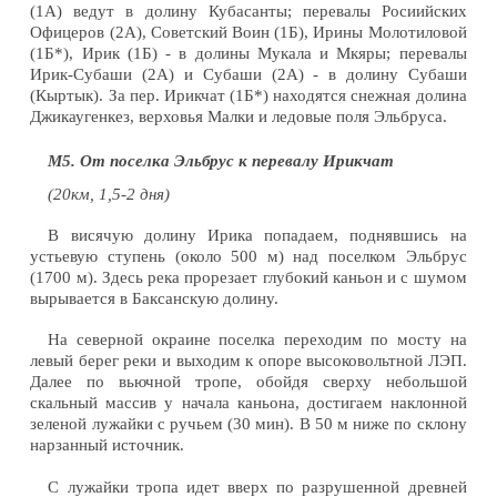
(1А) ведут в долину Кубасанты; перевалы Росиийских
Офицеров (2А), Советский Воин (1Б), Ирины Молотиловой
(1Б*), Ирик (1Б) - в долины Мукала и Мкяры; перевалы
Ирик-Субаши (2А) и Субаши (2А) - в долину Субаши
(Кыртык). За пер. Ирикчат (1Б*) находятся снежная долина
Джикаугенкез, верховья Малки и ледовые поля Эльбруса.
М5. От поселка Эльбрус к перевалу Ирикчат
(20км, 1,5-2 дня)
В висячую долину Ирика попадаем, поднявшись на
устьевую ступень (около 500 м) над поселком Эльбрус
(1700 м). Здесь река прорезает глубокий каньон и с шумом
вырывается в Баксанскую долину.
На северной окраине поселка переходим по мосту на
левый берег реки и выходим к опоре высоковольтной ЛЭП.
Далее по вьючной тропе, обойдя сверху небольшой
скальный массив у начала каньона, достигаем наклонной
зеленой лужайки с ручьем (30 мин). В 50 м ниже по склону
нарзанный источник.
С лужайки тропа идет вверх по разрушенной древней