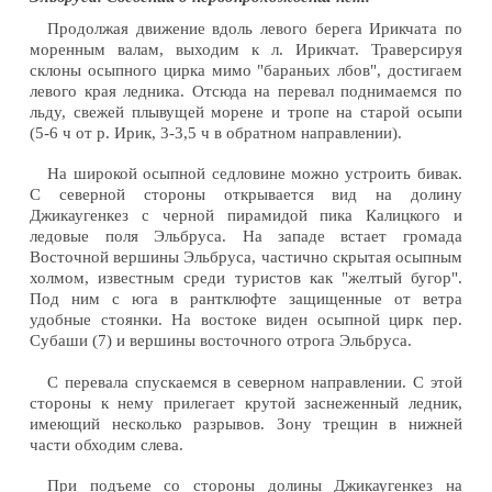
Продолжая движение вдоль левого берега Ирикчата по
моренным валам, выходим к л. Ирикчат. Траверсируя
склоны осыпного цирка мимо "бараньих лбов", достигаем
левого края ледника. Отсюда на перевал поднимаемся по
льду, свежей плывущей морене и тропе на старой осыпи
(5-6 ч от р. Ирик, 3-3,5 ч в обратном направлении).
На широкой осыпной седловине можно устроить бивак.
С северной стороны открывается вид на долину
Джикаугенкез с черной пирамидой пика Калицкого и
ледовые поля Эльбруса. На западе встает громада
Восточной вершины Эльбруса, частично скрытая осыпным
холмом, известным среди туристов как "желтый бугор".
Под ним с юга в рантклюфте защищенные от ветра
удобные стоянки. На востоке виден осыпной цирк пер.
Субаши (7) и вершины восточного отрога Эльбруса.
С перевала спускаемся в северном направлении. С этой
стороны к нему прилегает крутой заснеженный ледник,
имеющий несколько разрывов. Зону трещин в нижней
части обходим слева.
При подъеме со стороны долины Джикаугенкез на