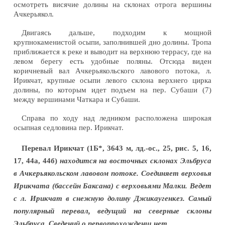
осмотреть висячие долины на склонах отрога вершины
Ачкерьякол.
Двигаясь дальше, подходим к мощной
крупнокаменистой осыпи, заполнившей дно долины. Тропа
приближается к реке и выводит на верхнюю террасу, где на
левом берегу есть удобные поляны. Отсюда виден
коричневый вал Ачкерьякольского лавового потока, л.
Ирикчат, крупные осыпи левого склона верхнего цирка
долины, по которым идет подъем на пер. Субаши (7)
между вершинами Чаткара и Субаши.
Справа по ходу над ледником расположена широкая
осыпная седловина пер. Ирикчат.
Перевал Ирикчат
(1Б*, 3643 м, лд.-ос., 25, рис. 5, 16,
17, 44а, 44б)
находится на восточных склонах Эльбруса
в Ачкерьякольском лавовом потоке. Соединяет верховья
Ирикчата (бассейн Баксана) с верховьями Малки. Ведет
с л. Ирикчат в снежную долину Джикаугенкез. Самый
популярный перевал, ведущий на северные склоны
Эльбруса. Сведений о первопрохожденш нет.