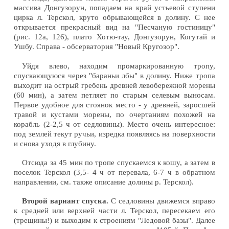
массива Донгузорун, попадаем на край устьевой ступени
цирка л. Терскол, круто обрывающейся в долину. С нее
открывается прекрасный вид на "Песчаную гостиницу"
(рис. 12а, 126), плато Хотю-тау, Донгузорун, Когутай и
Ушбу. Справа - обсерватория "Новый Кругозор".
Уйдя влево, находим промаркированную тропу,
спускающуюся через "бараньи лбы" в долину. Ниже тропа
выходит на острый гребень древней левобережной морены
(60 мин), а затем петляет по старым селевым выносам.
Первое удобное для стоянок место - у древней, заросшей
травой и кустами морены, по очертаниям похожей на
корабль (2-2,5 ч от седловины). Место очень интересное:
под землей текут ручьи, изредка появляясь на поверхности
и снова уходя в глубину.
Отсюда за 45 мин по тропе спускаемся к кошу, а затем в
поселок Терскол (3,5- 4 ч от перевала, 6-7 ч в обратном
направлении, см. также описание долины р. Терскол).
Второй вариант спуска.
С седловины движемся вправо
к средней или верхней части л. Терскол, пересекаем его
(трещины!) и выходим к строениям "Ледовой базы". Далее