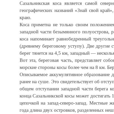
Сазальникская коса является самой север
географических названий «Знай свой край»
краю.
Коса приметна не только своим положение
западной части безымянного полуострова, р
коса напоминает равнобедренный треуголь
(древнему береговому уступу). Две другие 
берег тянется на 4,5 км, западный — несколь
Вот эта, береговая часть, представляет с
морские стороны косы более чем на 8 км. Бе
Описываемое аккумулятивное образование до
ранее на суше. Это свидетельствует об отст
общем отступании западной части берега к
конца Сазальникской косы может достигать 1
цепочкой на запад-северо-запад. Местные 
года длина двух островков, разделенных не