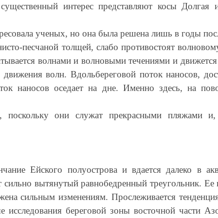
существенный интерес представляют косы Долгая и
ересовала ученых, но она была решена лишь в годы по
нисто-песчаной толщей, слабо противостоят волновом
атывается волнами и волновыми течениями и движется 
 движения волн. Вдольбереговой поток наносов, дост
ыток наносов оседает на дне. Именно здесь, на пов
 поскольку они служат прекрасными пляжами и,
ончание Ейского полуострова и вдается далеко в ак
ет сильно вытянутый равнобедренный треугольник. Е
жена сильным изменениям. Прослеживается тенденция
е исследования береговой зоны восточной части Аз