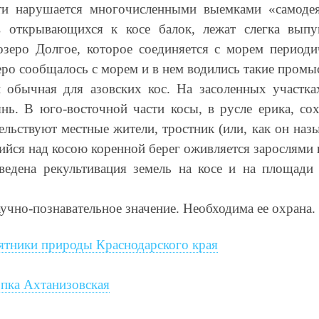
сти нарушается многочисленными выемками «самодея
ев открывающихся к косе балок, лежат слегка выпу
озеро Долгое, которое соединяется с морем период
еро сообщалось с морем и в нем водились такие промыс
и обычная для азовских кос. На засоленных участка
нь. В юго-восточной части косы, в русле ерика, со
льствуют местные жители, тростник (или, как он наз
ся над косою коренной берег оживляется зарослями
дена рекультивация земель на косе и на площади 
аучно-познавательное значение. Необходима ее охрана.
ятники природы Краснодарского края
опка Ахтанизовская