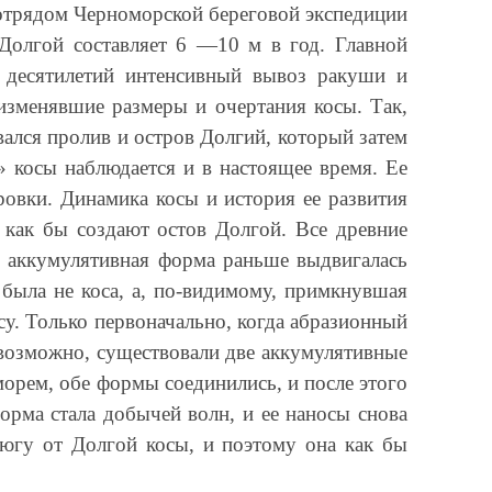
отрядом Черноморской береговой экспедиции
Долгой составляет 6 —10 м в год. Главной
 десятилетий интенсивный вывоз ракуши и
изменявшие размеры и очертания косы. Так,
вался пролив и остров Долгий, который затем
» косы наблюдается и в настоящее время. Ее
ровки. Динамика косы и история ее развития
ы как бы создают остов Долгой. Все древние
о аккумулятивная форма раньше выдвигалась
была не коса, а, по-видимому, примкнувшая
у. Только первоначально, когда абразионный
, возможно, существовали две аккумулятивные
 морем, обе формы соединились, и после этого
рма стала добычей волн, и ее наносы снова
к югу от Долгой косы, и поэтому она как бы