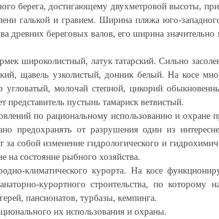
ного берега, достигающему двухметровой высоты, при
ени галькой и гравием. Ширина пляжа юго-западного
ва древних береговых валов, его ширина значительно 
ермек широколистный, латук татарский. Сильно засол
гкий, щавель узколистый, донник белый. На косе мн
р угловатый, молочай степной, цикорий обыкновенны
ет представитель пустынь тамариск ветвистый.
новлений по рациональному использованию и охране п
ано предохранять от разрушения один из интересн
т за собой изменение гидрологического и гидрохимич
ие на состояние рыбного хозяйства.
родно-климатического курорта. На косе функционир
анаторно-курортного строительства, по которому н
ерей, пансионатов, турбазы, кемпинга.
ционального их использования и охраны.