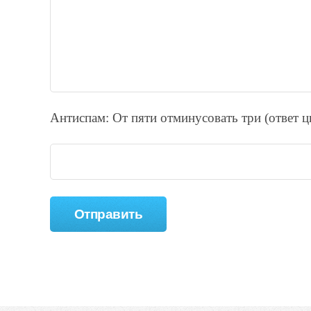
Антиспам: От пяти отминycовать тpи (ответ 