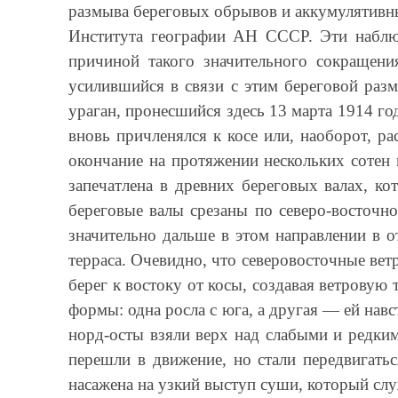
размыва береговых обрывов и аккумулятивн
Института географии АН СССР. Эти наблюд
причиной такого значительного сокращен
усилившийся в связи с этим береговой раз
ураган, пронесшийся здесь 13 марта 1914 го
вновь причленялся к косе или, наоборот, р
окончание на протяжении нескольких сотен 
запечатлена в древних береговых валах, ко
береговые валы срезаны по северо-восточн
значительно дальше в этом направлении в 
терраса. Очевидно, что северовосточные ве
берег к востоку от косы, создавая ветровую
формы: одна росла с юга, а другая — ей навс
норд-осты взяли верх над слабыми и редки
перешли в движение, но стали передвигатьс
насажена на узкий выступ суши, который сл