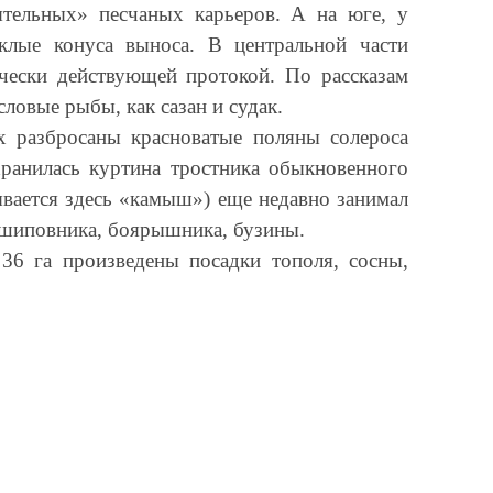
тельных» песчаных карьеров. А на юге, у
клые конуса выноса. В центральной части
ически действующей протокой. По рассказам
ловые рыбы, как сазан и судак.
х разбросаны красноватые поляны солероса
хранилась куртина тростника обыкновенного
ывается здесь «камыш») еще недавно занимал
 шиповника, боярышника, бузины.
36 га произведены посадки тополя, сосны,