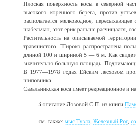
Плоская поверхность косы в северной ча
высокого коренного берега, против усть
располагается мелководное, пересыхающее 
шабельчан, этот ерик раньше расчищался, оз
Растительность на описываемой территори
травянистого. Широко распространена полы
длиной 100 и шириной 5 — 6 м. Как свидете
значительно большую площадь. Поднимающий
В 1977—1978 годах Ейским лесхозом прове
шиповника.
Сазальникская коса имеет рекреационное и н
á
описание Лозовой С.П. из книги
Пам
см. также:
мыс Тузла
,
Железный Рог
,
с