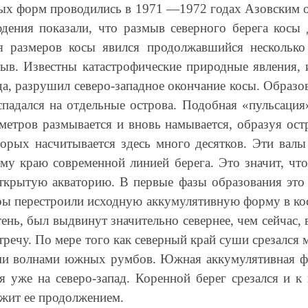
ых форм проводились в 1971 —1972 годах Азовским 
ения показали, что размыв северного берега косы 
ия размеров косы явился продолжавшийся несколько
мыв. Известны катастрофические природные явления, 
да, разрушил северо-западное окончание косы. Образо
аспадался на отдельные острова. Подобная «пульсация
метров размывается и вновь намывается, образуя ост
торых насчитывается здесь много десятков. Эти вал
ому краю современной линией берега. Это значит, чт
открытую акваторию. В первые фазы образования это 
тры перестроили исходную аккумулятивную форму в кос
 тень, был выдвинут значительно севернее, чем сейчас
тречу. По мере того как северный край суши срезался
ми волнами южных румбов. Южная аккумулятивная фо
я уже на северо-запад. Коренной берег срезался и 
ужит ее продолжением.