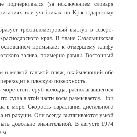
не подчеркивался (за исключением словаря
описаниях или учебниках по Краснодарскому
разует трехкилометровый выступ в северо-
Краснодарского края. В плане Сазальникская
м основанием примыкает к отмершему клифу
рогского залива, примерно равны. Восточный
ом и мелкой галькой пляж, окаймляющий обе
 переходит в плоскую поверхность.
 море стоит сруб колодца, располагавшегося
что суша в этой части косы размывается. При
а в море. Скорость нарастания дистального
ва из ракуши. Они всегда вытягиваются узкой
ыть довольно значительной. В августе 1974
 м.