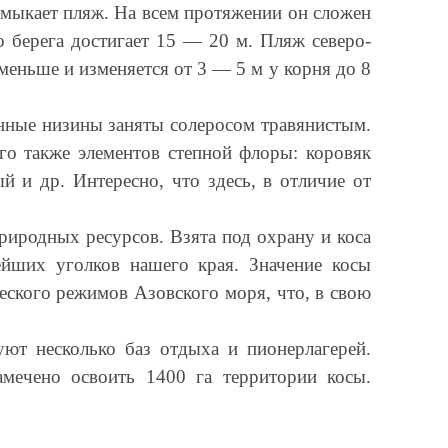
мыкает пляж. На всем протяжении он сложен
 берега достигает 15 — 20 м. Пляж северо-
меньше и изменяется от 3 — 5 м у корня до 8
енные низины заняты солеросом травянистым.
ого также элементов степной флоры: коровяк
й и др. Интересно, что здесь, в отличие от
риродных ресурсов. Взята под охрану и коса
ейших уголков нашего края. Значение косы
еского режимов Азовского моря, что, в свою
уют несколько баз отдыха и пионерлагерей.
амечено освоить 1400 га территории косы.