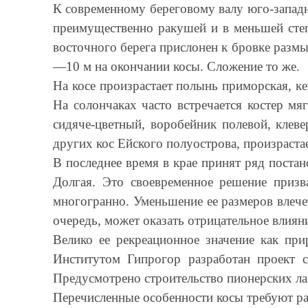
К современному береговому валу юго-запад
преимущественно ракушей и в меньшей степ
восточного берега прислонен к бровке размы
—10 м на окончании косы. Сложение то же.
На косе произрастает полынь приморская, к
На солончаках часто встречается костер мя
сидяче-цветный, воробейник полевой, клеве
других кос Ейского полуострова, произраста
В последнее время в крае принят ряд поста
Долгая. Это своевременное решение призв
многогранно. Уменьшение ее размеров влече
очередь, может оказать отрицательное влиян
Велико ее рекреационное значение как при
Институтом Гипрогор разработан проект с
Предусмотрено строительство пионерских лаг
Перечисленные особенности косы требуют ра