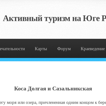
Активный туризм на Юге Р
ечательности
Карты
Форум
Краеведение
Коса Долгая и Сазальникская
гу моря или озера, причлененная одним концом к бере