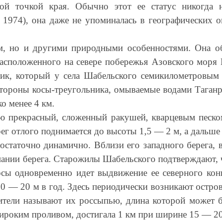
ной точкой края. Обычно этот ее статус никогда 
, 1974), она даже не упоминалась в географических 
м, но и другими природными особенностями. Она об
асположенного на севере побережья Азовского моря 
ник, который у села Шабельского семикилометровы
стороны косы-треугольника, омываемые водами Таган
ко менее 4 км.
обою прекрасный, сложенный ракушей, кварцевым песк
рег отлого поднимается до высоты 1,5 — 2 м, а дальше
статочно динамично. Вблизи его западного берега, в
упании берега. Старожилы Шабельского подтверждают, 
осы одновременно идет выдвижение ее северного конц
0 — 20 м в год. Здесь периодически возникают остро
жители называют их россыпью, длина которой может б
широким проливом, достигала 1 км при ширине 15 — 20