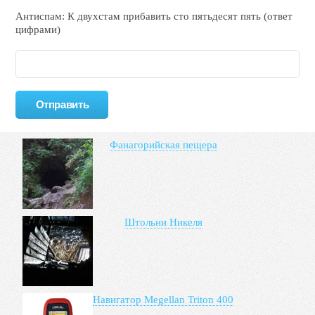
Антиспам: К двухcтам прибавить cто пятьдecят пять (ответ
цифрами)
Фанагорийская пещера
Штольни Никеля
Навигатор Megellan Triton 400