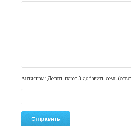
Антиспам: Дecять плюc 3 добавить ceмь (отв