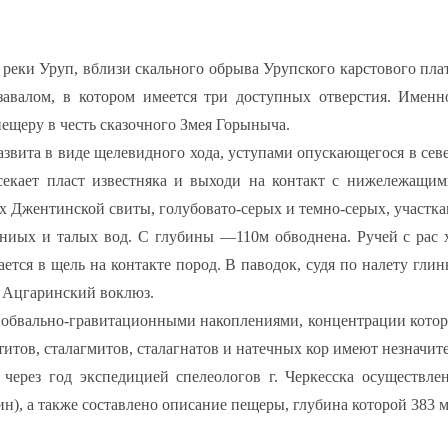
 реки Уруп, вблизи скального обрыва Урупского карстового плат
авалом, в котором имеется три доступных отверстия. Именно
ещеру в честь сказочного Змея Горыныча.
развита в виде щелевидного хода, уступами опускающегося в се
секает пласт известняка и выходи на контакт с нижележащим
х Джентинской свиты, голубовато-серых и темно-серых, участк
ниых и талых вод. С глубины —110м обводнена. Ручей с рас х
ется в щель на контакте пород. В паводок, судя по налету гли
— Ацгаринский воклюз.
бвально-гравитационными накоплениями, концентрации которых 
ктитов, сталагмитов, сталагнатов и натечных кор имеют незначит
 через год экспедицией спелеологов г. Черкесска осуществл
бин), а также составлено описание пещеры, глубина которой 383 