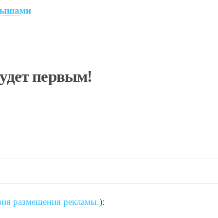
 мышами
будет первым!
вия размещения рекламы.
):