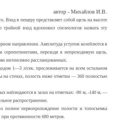
автор -
Михайлов И.В.
о. Вход в пещеру представляет собой щель на высоте
 тройной вход вдохновил спелеологов назвать эту
верном направлении. Амплитуда уступов колеблются в
и серпентинитами, переходя в непроходимую щель.
ами интенсивно рассланцованных.
одом 1—3 л/сек. прослеживается на всем остальном
ны на стенах, полость ниже отметки — 360 полностью
наблюдаются в залах на отметках: -90 м, -140 м, —
ельное распространение.
ено полное первопрохождение полости и топосъемка
м при протяженности 680 метров.