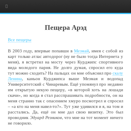
Пещера Арэд
Все пещеры
В 2003 году, впервые попавши в
Мезмай
, имея с собой из
карт только атлас автодорог (ну не было тогда Интернета у
меня), я встретил на мосту через Курджипс спортивного
вида молодого парня. Не долго думая, спросил его куда
тут можно сходить? На пальцах он мне объяснил про
скалу
Ленина
, каньон Курджипса выше Мезмая и водопад
Университетский с Чинаревым. Ещё упомянул про недавно
им открытую некую пещеру, «в которой хоть на лошади
скачи», но когда я стал расспрашивать подробности, он на
меня странно так с опасением хмуро посмотрел и спросил
– «а кто на меня навел-то?». Тут уже удивился и я, на том и
расстались. Да, ещё он мне дал свою визитку. Это был
проводник
Эдуард Резников
, что мне на тот момент ничего
не говорило.