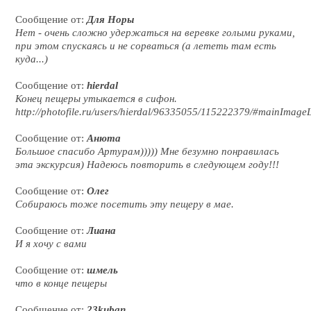
Сообщение от:
Для Норы
Нет - очень сложно удержаться на веревке голыми руками,
при этом спускаясь и не сорваться (а лететь там есть
куда...)
Сообщение от:
hierdal
Конец пещеры утыкается в сифон.
http://photofile.ru/users/hierdal/96335055/115222379/#mainImage
Сообщение от:
Анюта
Большое спасибо Артурам))))) Мне безумно понравилась
эта экскурсия) Надеюсь повторить в следующем году!!!
Сообщение от:
Олег
Собираюсь тоже посетить эту пещеру в мае.
Сообщение от:
Лиана
И я хочу с вами
Сообщение от:
шмель
что в конце пещеры
Сообщение от:
23kuban