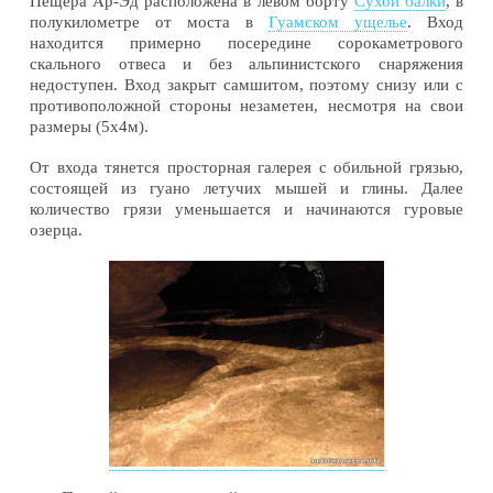
Пещера Ар-Эд расположена в левом борту
Сухой балки
, в
полукилометре от моста в
Гуамском ущелье
. Вход
находится примерно посередине сорокаметрового
скального отвеса и без альпинистского снаряжения
недоступен. Вход закрыт самшитом, поэтому снизу или с
противоположной стороны незаметен, несмотря на свои
размеры (5х4м).
От входа тянется просторная галерея с обильной грязью,
состоящей из гуано летучих мышей и глины. Далее
количество грязи уменьшается и начинаются гуровые
озерца.