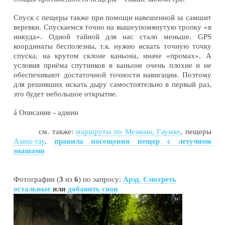
Спуск с пещеры также при помощи навешенной за самшит
веревки. Спускаемся точно на вышеупомянутую тропку «в
никуда». Одной тайной для нас стало меньше. GPS
координаты бесполезны, т.к. нужно искать точную точку
спуска, на крутом склоне каньона, иначе «промах». А
условия приёма спутников в каньоне очень плохие и не
обеспечивают достаточной точности навигации. Поэтому
для решивших искать дыру самостоятельно в первый раз,
это будет небольшое открытие.
á
Описание - админ
см. также:
маршруты по Мезмаю, Гаумке
, пещеры
Азиш-тау
,
правила посещения пещер с летучими
мышами
Фотографии (
3
из
6
) по запросу:
Арэд. Смотреть
остальные
или
добавить свои