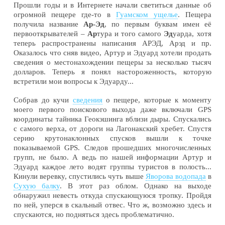
Прошли годы и в Интернете начали светиться данные об
огромной пещере где-то в
Гуамском ущелье
. Пещера
получила название
Ар-Эд
, по первым буквам имен её
первооткрывателей –
Ар
тура и того самого
Эд
уарда, хотя
теперь распространены написания АРЭД, Арэд и пр.
Оказалось что сняв видео, Артур и Эдуард хотели продать
сведения о местонахождении пещеры за несколько тысяч
долларов. Теперь я понял настороженность, которую
встретили мои вопросы к Эдуарду...
Собрав до кучи
сведения
о пещере, которые к моменту
моего первого поискового выхода даже включали GPS
координаты тайника Геокэшинга вблизи дыры. Спускались
с самого верха, от дороги на Лагонакский хребет. Спустя
серию крутонаклонных спусков вышли к точке
показываемой GPS. Следов прошедших многочисленных
групп, не было. А ведь по нашей информации Артур и
Эдуард каждое лето водят группы туристов в полость...
Кинули веревку, спустились чуть выше
Яворова водопада
в
Сухую балку
. В этот раз облом. Однако на выходе
обнаружил невесть откуда спускающуюся тропку. Пройдя
по ней, уперся в скальный отвес. Что ж, возможно здесь и
спускаются, но подняться здесь проблематично.