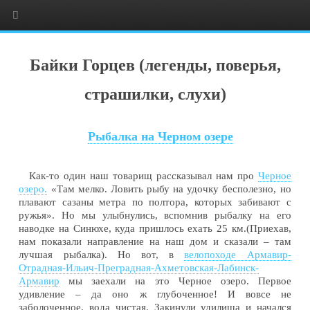
Байки Горцев (легенды, поверья,
страшилки, слухи)
Рыбалка на Черном озере
Как-то один наш товарищ рассказывал нам про
Черное
озеро.
«Там мелко. Ловить рыбу на удочку бесполезно, но
плавают сазаны метра по полтора, которых забивают с
ружья». Но мы улыбнулись, вспомнив рыбалку на его
наводке на Синюхе, куда пришлось ехать 25 км.(Приехав,
нам показали направление на наш дом и сказали – там
лучшая рыбалка). Но вот, в
велопоходе Армавир-
Отрадная-Ильич-Преградная-Ахметовская-Лабинск-
Армавир
мы заехали на это Черное озеро. Первое
удивление – да оно ж глубоченное! И вовсе не
заболоченное, вода чистая. Закинули удилища и начался