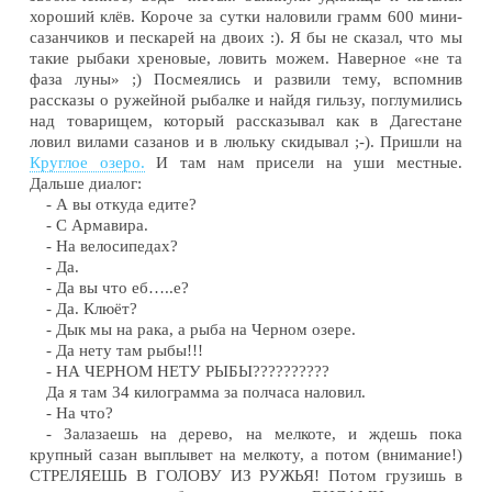
хороший клёв. Короче за сутки наловили грамм 600 мини-
сазанчиков и пескарей на двоих :). Я бы не сказал, что мы
такие рыбаки хреновые, ловить можем. Наверное «не та
фаза луны» ;) Посмеялись и развили тему, вспомнив
рассказы о ружейной рыбалке и найдя гильзу, поглумились
над товарищем, который рассказывал как в Дагестане
ловил вилами сазанов и в люльку скидывал ;-). Пришли на
Круглое озеро.
И там нам присели на уши местные.
Дальше диалог:
- А вы откуда едите?
- С Армавира.
- На велосипедах?
- Да.
- Да вы что еб…..е?
- Да. Клюёт?
- Дык мы на рака, а рыба на Черном озере.
- Да нету там рыбы!!!
- НА ЧЕРНОМ НЕТУ РЫБЫ??????????
Да я там 34 килограмма за полчаса наловил.
- На что?
- Залазаешь на дерево, на мелкоте, и ждешь пока
крупный сазан выплывет на мелкоту, а потом (внимание!)
СТРЕЛЯЕШЬ В ГОЛОВУ ИЗ РУЖЬЯ! Потом грузишь в