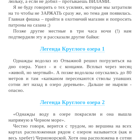
люльку, а если не добил – протыкаешь ВИЛАМИ.
Я не буду говорить о тех усилиях, которые мы затратили
на то чтобы не ЗАРЖАТЬ сразу же, но тема дня появилась.
Главная фишка – прийти в охотничий магазин и попросить
патроны на сазана ;)
Позже другие местные в три часа ночи (!) нам
подтвердили эту и рассказали другие байки:
Легенда Круглого озера 1
Однажды водолаз из Отважной решил погрузиться на
дно озера. Ушел - и с концами. Всплыл через месяц
«живой, но мертвый». А позже водолазы опускались до 80
метров и там «капканом пересекаются стволы упавших
сотни лет назад в озеро деревьев». Дальше не ныряли -
опасно.
Легенда Круглого озера 2
«Однажды воду в озере покрасили и она вышла
напрямую в Черном море».
Честно говоря, верится с трудом, но вершина на всех
картах расположенная рядом с озером называется (как и
весь хребет) Черноморской. Хотя она расположена в сотни