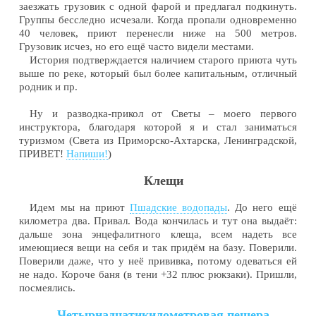
заезжать грузовик с одной фарой и предлагал подкинуть.
Группы бесследно исчезали. Когда пропали одновременно
40 человек, приют перенесли ниже на 500 метров.
Грузовик исчез, но его ещё часто видели местами.
История подтверждается наличием старого приюта чуть
выше по реке, который был более капитальным, отличный
родник и пр.
Ну и разводка-прикол от Светы – моего первого
инструктора, благодаря которой я и стал заниматься
туризмом (Света из Приморско-Ахтарска, Ленинградской,
ПРИВЕТ!
Напиши!
)
Клещи
Идем мы на приют
Пшадские водопады
. До него ещё
километра два. Привал. Вода кончилась и тут она выдаёт:
дальше зона энцефалитного клеща, всем надеть все
имеющиеся вещи на себя и так придём на базу. Поверили.
Поверили даже, что у неё прививка, потому одеваться ей
не надо. Короче баня (в тени +32 плюс рюкзаки). Пришли,
посмеялись.
Четырнадцатикилометровая пещера