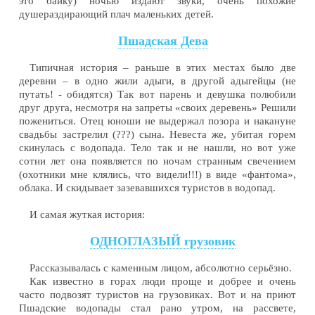
это байку) ночью издают звуки, очень похожие
душераздирающий плач маленьких детей.
Пшадская Дева
Типичная история – раньше в этих местах было две
деревни – в одно жили адыги, в другой адыгейцы (не
путать! - обидятся) Так вот парень и девушка полюбили
друг друга, несмотря на запреты «своих деревень» Решили
пожениться. Отец юноши не выдержал позора и накануне
свадьбы застрелил (???) сына. Невеста же, убитая горем
скинулась с водопада. Тело так и не нашли, но вот уже
сотни лет она появляется по ночам странным свечением
(охотники мне клялись, что видели!!!) в виде «фантома»,
облака. И скидывает зазевавшихся туристов в водопад.
И самая жуткая история:
ОДНОГЛАЗЫЙ грузовик
Рассказывалась с каменным лицом, абсолютно серьёзно.
Как известно в горах люди проще и добрее и очень
часто подвозят туристов на грузовиках. Вот и на приют
Пшадские водопады стал рано утром, на рассвете,