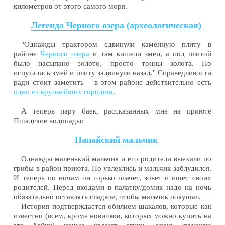
километров от этого самого моря.
Легенда Черного озера (археологическая)
"Однажды трактором сдвинули каменную плиту в
районе
Черного озера
и там кишели змеи, а под плитой
было насыпано золото, просто тонны золота. Но
испугались змей и плиту задвинули назад." Справедливости
ради стоит заметить – в этом районе действительно есть
одно из крупнейших городищ
.
А теперь пару баек, рассказанных мне на приюте
Пшадские водопады:
Папайский мальчик
Однажды маленький мальчик и его родители выехали по
грибы в район приюта. Но увлеклись и мальчик заблудился.
И теперь по ночам он горько плачет, зовет и ищет своих
родителей. Перед входами в палатку/домик надо на ночь
обязательно оставлять сладкое, чтобы мальчик покушал.
История подтверждается обилием шакалов, которые как
известно (всем, кроме новичков, которых можно купить на