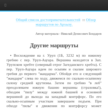
Общий список достопримечательностей
:::
Обзор
маршрутов по Архызу.
Автор материала - Николай Денисович Бондарев
Другие маршруты
• Восхождение на г. Уруп (1Б, 3232 м) по южному
гребню с пер. Уруп-Ацгара. Вершина находится в Зап.
Урупском хребте (северный отрог Загеданского хребта). С
пер. Уруп-Ацгара идем по осыпям и скалам широкого
гребня до первого "жандарма". Обойдя его и следующий
"жандарм" слева по ходу, движемся по скально-осыпному
склону средней крутизны. Затем по гребню "в лоб"
преодолеваем южную башню вершины (страховка!),
обходим "пилу" между южной башней и основной
вершиной до выхода на западный контрфорс. По его
скально-осыпным участкам завершаем подъем. При
обходе "пилы" и движении по контрфорсу может