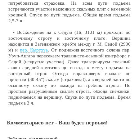
потребоваться страховка. На всем пути подъема
встречаются участки наклонных скальных плит с каменной
крошкой. Спуск по пути подъема. Общее время подъема
2,5-3 ч.
• Восхождение на г. Седую (1Б, 3101 м) проходит по
восточному отрогу и восточному плато. Вершина
находится в Загеданском хребте между г. М. Седой (2900
м) и
пер. Кыртхуа
. От подножия восточного склона пер.
Уруп-Ацгара пересекаем травянисто-осыпной контрфорс г.
Седой (некрутые участки). Далее траверсируем снежный
склон средней крутизны до выхода к месту подъема на
восточный отрог. Отсюда вправо-вверх вначале по
простым (30-45°) скалам (страховка!), а в верхней части по
осыпному склону до выхода на гребень отрога. По
простым разрушенным скалам отрога, обходя снежники,
поднимаемся на вершину. Спуск по пути подъема. Время
подъема 3 ч.
Комментариев нет - Ваш будет первым!
Добавить комментарий