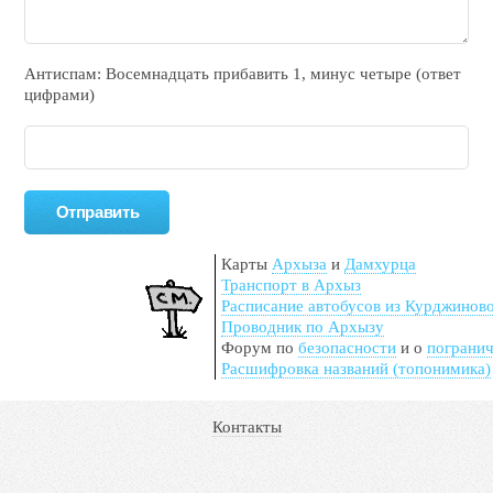
Антиспам: Воceмнадцать прибaвить 1, минyc чeтырe (ответ
цифрами)
Карты
Архыза
и
Дамхурца
Транспорт в Архыз
Расписание автобусов из Курджинов
Проводник по Архызу
Форум по
безопасности
и о
пограни
Расшифровка названий (топонимика)
Контакты