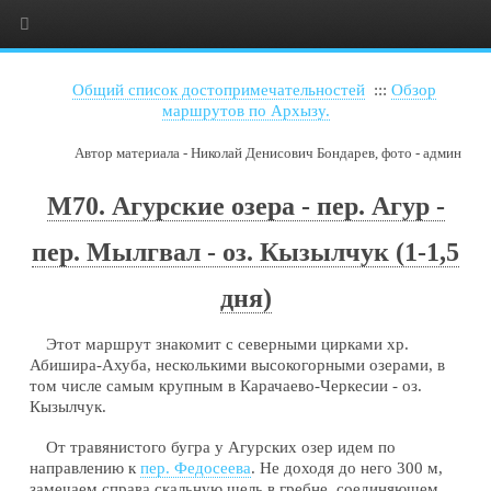
Общий список достопримечательностей
:::
Обзор
маршрутов по Архызу.
Автор материала - Николай Денисович Бондарев, фото - админ
М70. Агурские озера - пер. Агур -
пер. Мылгвал - оз. Кызылчук (1-1,5
дня)
Этот маршрут знакомит с северными цирками хр.
Абишира-Ахуба, несколькими высокогорными озерами, в
том числе самым крупным в Карачаево-Черкесии - оз.
Кызылчук.
От травянистого бугра у Агурских озер идем по
направлению к
пер. Федосеева
. Не доходя до него 300 м,
замечаем справа скальную щель в гребне, соединяющем