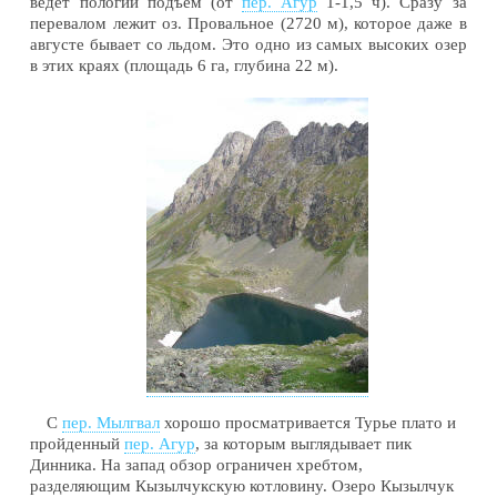
ведет пологий подъем (от
пер. Агур
1-1,5 ч). Сразу за
перевалом лежит оз. Провальное (2720 м), которое даже в
августе бывает со льдом. Это одно из самых высоких озер
в этих краях (площадь 6 га, глубина 22 м).
С
пер. Мылгвал
хорошо просматривается Турье плато и
пройденный
пер. Агур
, за которым выглядывает пик
Динника. На запад обзор ограничен хребтом,
разделяющим Кызылчукскую котловину. Озеро Кызылчук