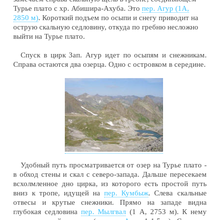
Турье плато с хр. Абишира-Ахуба. Это
пер. Агур (1А,
2850 м)
. Короткий подъем по осыпи и снегу приводит на
острую скальную седловину, откуда по гребню несложно
выйти на Турье плато.
Спуск в цирк Зап. Агур идет по осыпям и снежникам.
Справа остаются два озерца. Одно с островком в середине.
Удобный путь просматривается от озер на Турье плато -
в обход стены и скал с северо-запада. Дальше пересекаем
всхолмленное дно цирка, из которого есть простой путь
вниз к тропе, идущей на
пер. Кумбыж
. Слева скальные
отвесы и крутые снежники. Прямо на западе видна
глубокая седловина
пер. Мылгвал
(1 А, 2753 м). К нему