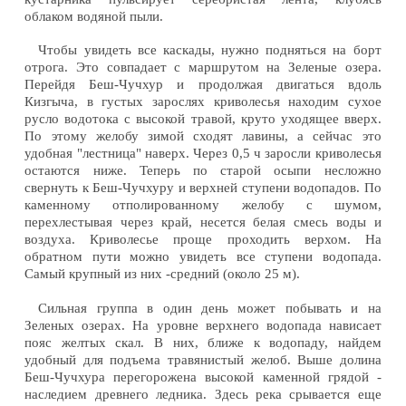
облаком водяной пыли.
Чтобы увидеть все каскады, нужно подняться на борт
отрога. Это совпадает с маршрутом на Зеленые озера.
Перейдя Беш-Чучхур и продолжая двигаться вдоль
Кизгыча, в густых зарослях криволесья находим сухое
русло водотока с высокой травой, круто уходящее вверх.
По этому желобу зимой сходят лавины, а сейчас это
удобная "лестница" наверх. Через 0,5 ч заросли криволесья
остаются ниже. Теперь по старой осыпи несложно
свернуть к Беш-Чучхуру и верхней ступени водопадов. По
каменному отполированному желобу с шумом,
перехлестывая через край, несется белая смесь воды и
воздуха. Криволесье проще проходить верхом. На
обратном пути можно увидеть все ступени водопада.
Самый крупный из них -средний (около 25 м).
Сильная группа в один день может побывать и на
Зеленых озерах. На уровне верхнего водопада нависает
пояс желтых скал. В них, ближе к водопаду, найдем
удобный для подъема травянистый желоб. Выше долина
Беш-Чучхура перегорожена высокой каменной грядой -
наследием древнего ледника. Здесь река срывается еще