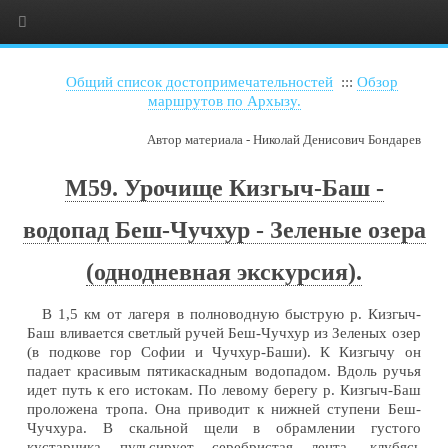
Общий список достопримечательностей
:::
Обзор
маршрутов по Архызу.
Автор материала - Николай Денисович Бондарев
М59. Урочище Кизгыч-Баш -
водопад Беш-Чучхур - Зеленые озера
(однодневная экскурсия).
В 1,5 км от лагеря в полноводную быструю р. Кизгыч-
Баш вливается светлый ручей Беш-Чучхур из Зеленых озер
(в подкове гор Софии и Чучхур-Баши). К Кизгычу он
падает красивым пятикаскадным водопадом. Вдоль ручья
идет путь к его истокам. По левому берегу р. Кизгыч-Баш
проложена тропа. Она приводит к нижней ступени Беш-
Чучхура. В скальной щели в обрамлении густого
кустарника пульсирует серебристая лента, клубясь