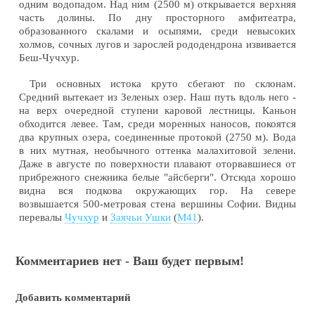
одним водопадом. Над ним (2500 м) открывается верхняя
часть долины. По дну просторного амфитеатра,
образованного скалами и осыпями, среди невысоких
холмов, сочных лугов и зарослей рододендрона извивается
Беш-Чучхур.
Три основных истока круто сбегают по склонам.
Средний вытекает из Зеленых озер. Наш путь вдоль него -
на верх очередной ступени каровой лестницы. Каньон
обходится левее. Там, среди моренных наносов, покоятся
два крупных озера, соединенные протокой (2750 м). Вода
в них мутная, необычного оттенка малахитовой зелени.
Даже в августе по поверхности плавают оторвавшиеся от
прибрежного снежника белые "айсберги". Отсюда хорошо
видна вся подкова окружающих гор. На севере
возвышается 500-метровая стена вершины Софии. Видны
перевалы
Чучхур
и
Заячьи Ушки
(
М41
).
Комментариев нет - Ваш будет первым!
Добавить комментарий