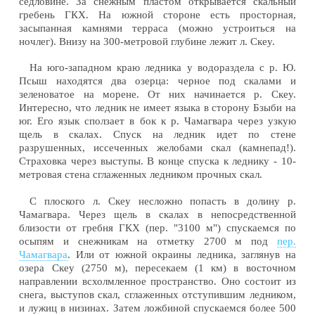
седловине. За снежным пластом открывается скальный
гребень ГКХ. На южной стороне есть просторная,
засыпанная камнями терраса (можно устроиться на
ночлег). Внизу на 300-метровой глубине лежит л. Скеу.
На юго-западном краю ледника у водораздела с р. Ю.
Псыш находятся два озерца: черное под скалами и
зеленоватое на морене. От них начинается р. Скеу.
Интересно, что ледник не имеет языка в сторону Бзыби на
юг. Его язык сползает в бок к р. Чамагвара через узкую
щель в скалах. Спуск на ледник идет по стене
разрушенных, иссеченных желобами скал (камнепад!).
Страховка через выступы. В конце спуска к леднику - 10-
метровая стена сглаженных ледником прочных скал.
С плоского л. Скеу несложно попасть в долину р.
Чамагвара. Через щель в скалах в непосредственной
близости от гребня ГКХ (пер. "3100 м") спускаемся по
осыпям и снежникам на отметку 2700 м под
пер.
Чамагвара
. Или от южной окраины ледника, заглянув на
озера Скеу (2750 м), пересекаем (1 км) в восточном
направлении всхолмленное пространство. Оно состоит из
снега, выступов скал, сглаженных отступившим ледником,
и лужиц в низинах. Затем ложбиной спускаемся более 500