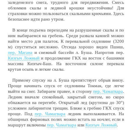
заледенелого снега, трудного для передвижения. Смесь
обломков скалы и ледяной крошки неустойчива! Для
страховки можно пользоваться скальными крючьями. Здесь
безопаснее идти рано утром.
В конце подъема переходим на разрушенные скалы и по
ним выбираемся на гребень. Среди развала камней можно
найти место для палаток. К перевальной седловине (3200
м) спуститься несложно. Отсюда хорошо виден Пшиш,
пер. Магана
и снежный бассейн л. Буша. Напротив пер.
Кизгыч Ложный
и продолжение ГКХ на восток с башнями
массива Кизгыч-Баш. На восточном склоне перевала
крутая осыпь и легкие скалы.
Прямому спуску на л. Буша препятствует обрыв внизу.
Проще начинать спуск от седловины Токмак, где легче
выйти на снег. Забираем правее, в сторону
пер. Чамагвара
.
Ледник вначале спокойный, закрытый снегом, но скоро
обнажается на перегибе. Открытый лед (крутизна до 30°)
усложнен лабиринтом трещин. Ближе к гребню ГКХ спуск
проще. Под
пер. Чамагвара
ледник выполаживается. На
обширных фирновых полях можно встать на ночлег, если в
маршрут включены
пер. Чамагвара
или
Кизгыч Ложный
.