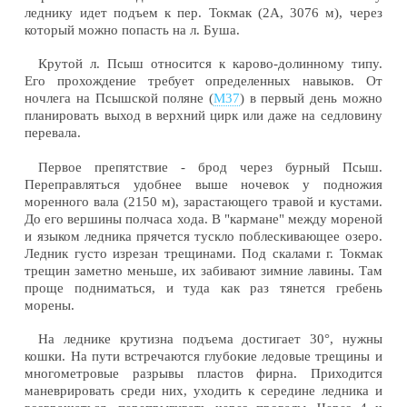
леднику идет подъем к пер. Токмак (2А, 3076 м), через
который можно попасть на л. Буша.
Крутой л. Псыш относится к карово-долинному типу.
Его прохождение требует определенных навыков. От
ночлега на Псышской поляне (
М37
) в первый день можно
планировать выход в верхний цирк или даже на седловину
перевала.
Первое препятствие - брод через бурный Псыш.
Переправляться удобнее выше ночевок у подножия
моренного вала (2150 м), зарастающего травой и кустами.
До его вершины полчаса хода. В "кармане" между мореной
и языком ледника прячется тускло поблескивающее озеро.
Ледник густо изрезан трещинами. Под скалами г. Токмак
трещин заметно меньше, их забивают зимние лавины. Там
проще подниматься, и туда как раз тянется гребень
морены.
На леднике крутизна подъема достигает 30°, нужны
кошки. На пути встречаются глубокие ледовые трещины и
многометровые разрывы пластов фирна. Приходится
маневрировать среди них, уходить к середине ледника и