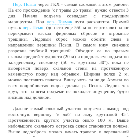
Пер. Псыш
через ГКХ - самый сложный в этом районе.
На его прохождение "от травы до травы" нужно отвести 3
дня. Начало подъема совпадает с предыдущим
маршрутом. Под
пер. Токмак
пути расходятся. Прямой
путь к
пер. Псыш
(до него еще 550 м по вертикали) на юг
перекрывает каскад фирновых сбросов и огромные
трещины. Ледовый сброс можно обойти слева в
направлении вершины Псыш. В самом низу снежник
разрезан глубокой трещиной. Обходим ее по правым
скалам средней трудности (20 м) и продолжаем подъем по
заледенелому снежнику (50 м, крутизна 30°), пока не
выберемся поверх скальной стены на протяженную
каменистую полку над обрывом. Ширина полки 2 м,
можно поставить палатки. Внизу чуть ли не до Архыза во
всех подробностях видна долина р. Псыш. Ледник так
крут, что на всем подъеме не покидает ощущение, будто
висишь над долиной.
Дальше самый сложный участок подъема - выход под
восточную вершину "в лоб" по льду крутизной 45°.
Протяженность крутого участка около 100 м. Выше
небольшого скального островка склон становится положе.
Выше ледосброса можно начать траверс к перевальной