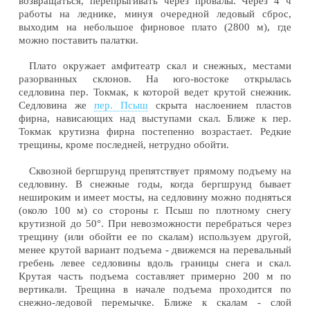
возвращаться, перепрыгивать через провалы. Через 4 ч
работы на леднике, минуя очередной ледовый сброс,
выходим на небольшое фирновое плато (2800 м), где
можно поставить палатки.
Плато окружает амфитеатр скал и снежных, местами
разорванных склонов. На юго-востоке открылась
седловина пер. Токмак, к которой ведет крутой снежник.
Седловина же
пер. Псыш
скрыта наслоением пластов
фирна, нависающих над выступами скал. Ближе к пер.
Токмак крутизна фирна постепенно возрастает. Редкие
трещины, кроме последней, нетрудно обойти.
Сквозной бергшрунд препятствует прямому подъему на
седловину. В снежные годы, когда бергшрунд бывает
нешироким и имеет мосты, на седловину можно подняться
(около 100 м) со стороны г. Псыш по плотному снегу
крутизной до 50°. При невозможности перебраться через
трещину (или обойти ее по скалам) используем другой,
менее крутой вариант подъема - движемся на перевальный
гребень левее седловины вдоль границы снега и скал.
Крутая часть подъема составляет примерно 200 м по
вертикали. Трещина в начале подъема проходится по
снежно-ледовой перемычке. Ближе к скалам - слой