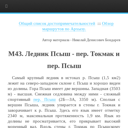
Общий список достопримечательностей
:::
Обзор
маршрутов по Архызу.
Автор материала - Николай Денисович Бондарев
М43. Ледник Псыш - пер. Токмак и
пер. Псыш
Самый крупный ледник в истоках р. Псыш (1,5 км2)
лежит на северо-западном склоне г. Псыш и хорошо виден
из долины. Гора Псыш имеет две вершины. Западная (3503
м) - высшая. Снежная седловина между ними - сложный
спортивный
пер. Псыш
(2Б—ЗА, 3350 м). Сползая с
вершин Псыша, ледник упирается в стены г. Токмак и
заворачивает к р. Псыш. Здесь его язык имеет отметку
2340 м, максимальная протяженность 1,9 км. Язык из
долины не просматривается, его прикрывает высокий
моренный вал. Вдоль стены г. Токмак по Псышскому