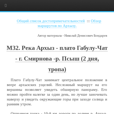
Общий список достопримечательностей
:::
Обзор
маршрутов по Архызу.
Автор материала - Николай Денисович Бондарев
М32. Река Архыз - плато Габулу-Чат
- г. Смирнова -р. Псыш (2 дня,
тропа)
Плато Габулу-Чат занимает центральное положение в
веере архызских ущелий. Несложный маршрут на его
вершины позволяет увидеть обширную панораму. Его
можно пройти налегке за один день, но лучше заночевать
наверху и увидеть окружающие горы при заходе солнца и
ранним утром.
Отправная точка - 10-й км дороги по долине р. Архыз.