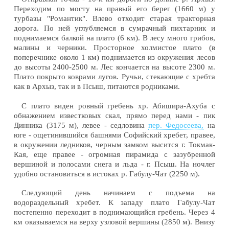
Переходим по мосту на правый его берег (1660 м) у
турбазы "Романтик". Влево отходит старая тракторная
дорога. По ней углубляемся в сумрачный пихтарник и
поднимаемся балкой на плато (6 км). В лесу много грибов,
малины и черники. Просторное холмистое плато (в
поперечнике около 1 км) поднимается из окружения лесов
до высоты 2400-2500 м. Лес кончается на высоте 2300 м.
Плато покрыто коврами лугов. Ручьи, стекающие с хребта
как в Архыз, так и в Псыш, питаются родниками.
С плато виден ровный гребень хр. Абишира-Ахуба с
обнажением известковых скал, прямо перед нами - пик
Динника (3175 м), левее - седловина
пер. Федосеева,
на
юге - ощетинившийся башнями Софийский хребет, правее,
в окружении ледников, черным замком высится г. Токмак-
Кая, еще правее - огромная пирамида с зазубренной
вершиной и полосами снега и льда - г. Псыш. На ночлег
удобно остановиться в истоках р. Габулу-Чат (2250 м).
Следующий день начинаем с подъема на
водораздельный хребет. К западу плато Габулу-Чат
постепенно переходит в поднимающийся гребень. Через 4
км оказываемся на верху узловой вершины (2850 м). Внизу