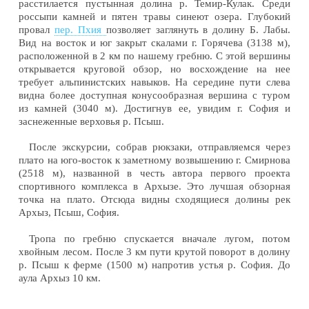
расстилается пустынная долина р. Темир-Кулак. Среди
россыпи камней и пятен травы синеют озера. Глубокий
провал
пер. Пхия
позволяет заглянуть в долину Б. Лабы.
Вид на восток и юг закрыт скалами г. Горячева (3138 м),
расположенной в 2 км по нашему гребню. С этой вершины
открывается круговой обзор, но восхождение на нее
требует альпинистских навыков. На середине пути слева
видна более доступная конусообразная вершина с туром
из камней (3040 м). Достигнув ее, увидим г. София и
заснеженные верховья р. Псыш.
После экскурсии, собрав рюкзаки, отправляемся через
плато на юго-восток к заметному возвышению г. Смирнова
(2518 м), названной в честь автора первого проекта
спортивного комплекса в Архызе. Это лучшая обзорная
точка на плато. Отсюда видны сходящиеся долины рек
Архыз, Псыш, София.
Тропа по гребню спускается вначале лугом, потом
хвойным лесом. После 3 км пути крутой поворот в долину
р. Псыш к ферме (1500 м) напротив устья р. София. До
аула Архыз 10 км.