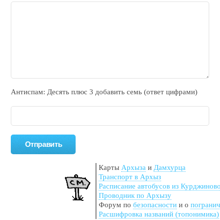
Антиспам: Дecять плюc 3 добавить ceмь (ответ цифрами)
Карты
Архыза
и
Дамхурца
Транспорт в Архыз
Расписание автобусов из Курджинов
Проводник по Архызу
Форум по
безопасности
и о
пограни
Расшифровка названий (топонимика)