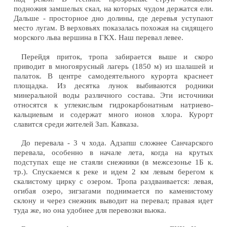
подножия замшелых скал, на которых чудом держатся ели.
Дальше - просторное дно долины, где деревья уступают
место лугам. В верховьях показалась похожая на сидящего
морского льва вершина в ГКХ. Наш перевал левее.
Перейдя приток, тропа забирается выше и скоро
приводит в многоярусный лагерь (1850 м) из шалашей и
палаток. В центре самодеятельного курорта краснеет
площадка. Из десятка лунок выбиваются родники
минеральной воды различного состава. Эти источники
относятся к углекислым гидрокарбонатным натриево-
кальциевым и содержат много ионов хлора. Курорт
славится среди жителей Зап. Кавказа.
До перевала - 3 ч хода. Адзапш сложнее Санчарского
перевала, особенно в начале лета, когда на крутых
подступах еще не стаяли снежники (в межсезонье 1Б к.
тр.). Спускаемся к реке и идем 2 км левым берегом к
скалистому цирку с озером. Тропа раздваивается: левая,
огибая озеро, зигзагами поднимается по каменистому
склону и через снежник выводит на перевал; правая идет
туда же, но она удобнее для перевозки вьюка.