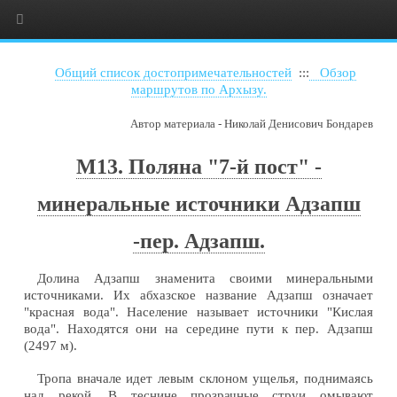
Общий список достопримечательностей
:::
Обзор
маршрутов по Архызу.
Автор материала - Николай Денисович Бондарев
М13. Поляна "7-й пост" -
минеральные источники Адзапш
-пер. Адзапш.
Долина Адзапш знаменита своими минеральными
источниками. Их абхазское название Адзапш означает
"красная вода". Население называет источники "Кислая
вода". Находятся они на середине пути к пер. Адзапш
(2497 м).
Тропа вначале идет левым склоном ущелья, поднимаясь
над рекой. В теснине прозрачные струи омывают