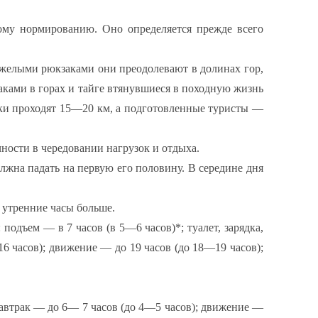
ному нормированию. Оно определяется прежде всего
яжелыми рюкзаками они преодолевают в долинах гор,
аками в горах и тайге втянувшиеся в походную жизнь
чки проходят 15—20 км, а подготовленные туристы —
ности в чередовании нагрузок и отдыха.
лжна падать на первую его половину. В середине дня
в утренние часы больше.
одъем — в 7 часов (в 5—6 часов)*; туалет, зарядка,
16 часов); движение — до 19 часов (до 18—19 часов);
завтрак — до 6— 7 часов (до 4—5 часов); движение —