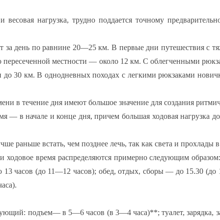
 и весовая нагрузка, трудно поддается точному предваритель
ят за день по равнине 20—25 км. В первые дни путешествия с т
 по пересеченной местности — около 12 км. С облегченными рюкз
 и до 30 км. В однодневных походах с легкими рюкзаками нови
ени в течение дня имеют большое значение для создания ритмич
я — в начале и конце дня, причем большая ходовая нагрузка до
чше раньше встать, чем позднее лечь, так как света и прохлады 
 ходовое время распределяются примерно следующим образом: п
 13 часов (до 11—12 часов); обед, отдых, сборы — до 15.30 (до 
аса).
ющий: подъем— в 5—6 часов (в 3—4 часа)**; туалет, зарядка, 