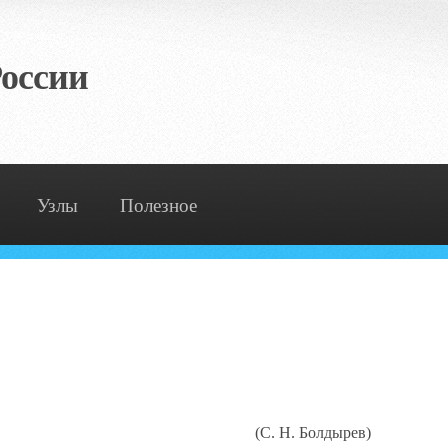
оссии
Узлы
Полезное
(С. Н. Болдырев)