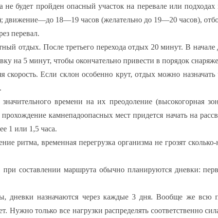
а не будет пройден опасный участок на перевале или подходах 
); движение—до 18—19 часов (желательно до 19—20 часов), отбо
рез перевал.
тный отдых. После третьего перехода отдых 20 минут. В начале
вку на 5 минут, чтобы окончательно привести в порядок снаряж
я скорость. Если склон особенно крут, отдых можно назначать 
.
значительного времени на их преодоление (высокогорная зон
х прохождение камнепадоопасных мест придется начать на рассв
е 1 или 1,5 часа.
ие ритма, временная перегрузка организма не грозят сколько
 при составлении маршрута обычно планируются дневки: перва
ы, дневки назначаются через каждые 3 дня. Вообще же всю 
т. Нужно только все нагрузки распределять соответственно си