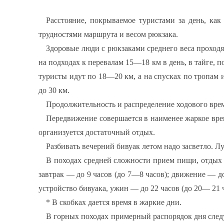
Расстояние, покрываемое туристами за день, как
трудностями маршрута и весом рюкзака.
Здоровые люди с рюкзаками среднего веса проход
на подходах к перевалам 15—18 км в день, в тайге,
туристы идут по 18—20 км, а на спусках по тропам
до 30 км.
Продолжительность и распределение ходового врем
Передвижение совершается в наименее жаркое врем
организуется достаточный отдых.
Разбивать вечерний бивуак летом надо засветло. Лу
В походах средней сложности прием пищи, отдых и
завтрак — до 9 часов (до 7—8 часов); движение — до
устройство бивуака, ужин — до 22 часов (до 20— 21 ч
* В скобках дается время в жаркие дни.
В горных походах примерный распорядок дня следу