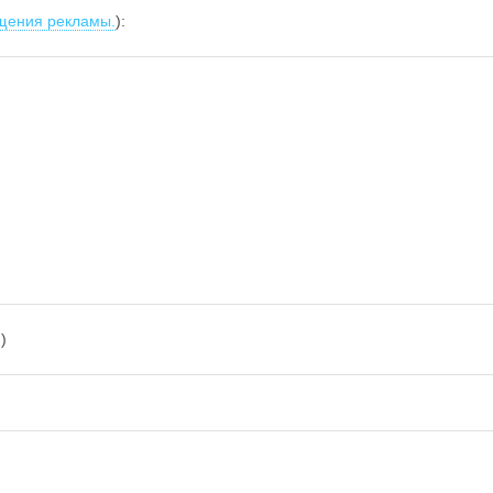
щения рекламы.
):
)