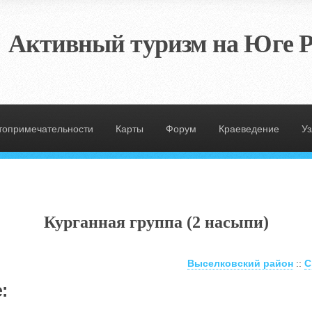
Активный туризм на Юге Р
топримечательности
Карты
Форум
Краеведение
У
Курганная группа (2 насыпи)
Выселковский район
::
С
: