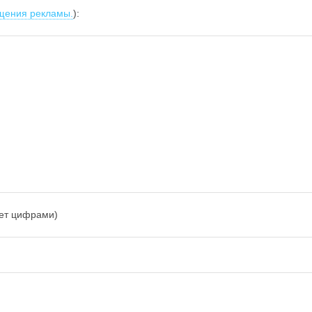
щения рекламы.
):
вет цифрами)