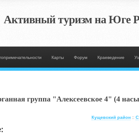
Активный туризм на Юге Р
топримечательности
Карты
Форум
Краеведение
У
ганная группа "Алексеевское 4" (4 нас
Кущевский район
::
С
: