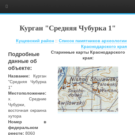
Курган "Средняя Чубурка 1"
Кущевский район
::
Список памятников археологии
Краснодарского края
Старинные карты Краснодарского
Подробные
края:
данные об
объекте:
Название:
Курган
"Средняя Чубурка
1"
Местоположение:
х. Средние
Чубурки,
восточная окраина
хутора
Номер в
федеральном
реесте:
8060