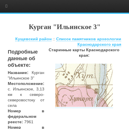
Курган "Ильинское 3"
Кущевский район
::
Список памятников археологии
Краснодарского края
Старинные карты Краснодарского
Подробные
края:
данные об
объекте:
Название:
Курган
"Ильинское 3"
Местоположение:
с. Ильинское, 3,13
км к северо-
северовостоку от
села
Номер в
федеральном
реесте:
7961
Номер в