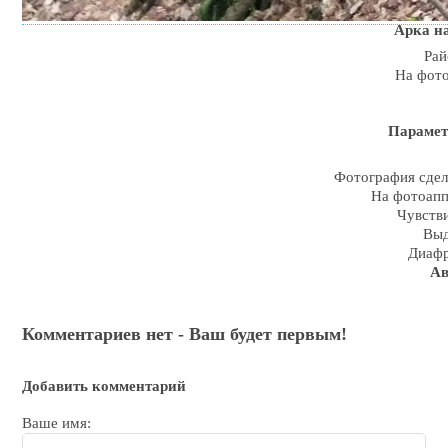
Арка н
Рай
На фот
Парамет
Фотография сдела
На фотоапп
Чувстви
Выд
Диафр
Ав
Комментариев нет - Ваш будет первым!
Добавить комментарий
Ваше имя: